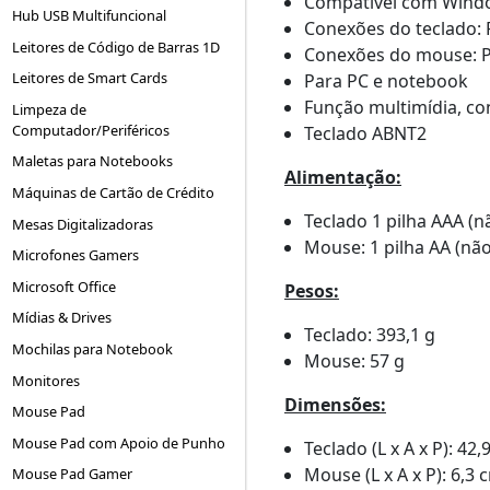
Compatível com Wind
Hub USB Multifuncional
Conexões do teclado: 
Leitores de Código de Barras 1D
Conexões do mouse: P
Leitores de Smart Cards
Para PC e notebook
Função multimídia, con
Limpeza de
Computador/Periféricos
Teclado ABNT2
Maletas para Notebooks
Alimentação:
Máquinas de Cartão de Crédito
Teclado 1 pilha AAA (n
Mesas Digitalizadoras
Mouse: 1 pilha AA (não
Microfones Gamers
Microsoft Office
Pesos:
Mídias & Drives
Teclado: 393,1 g
Mochilas para Notebook
Mouse: 57 g
Monitores
Dimensões:
Mouse Pad
Mouse Pad com Apoio de Punho
Teclado (L x A x P): 42
Mouse (L x A x P): 6,3 
Mouse Pad Gamer