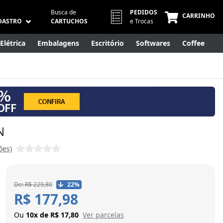
Busca de
PEDIDOS
CARRINHO
DASTRO
CARTUCHOS
e Trocas
Elétrica
Embalagens
Escritório
Softwares
Coffee
Móveis
Eletrônicos
Cuidados Pessoais
Smart Home
N
ões)
De: R$ 229,80
22%
R$ 177,98
Ou
10x de R$ 17,80
Ver parcelas