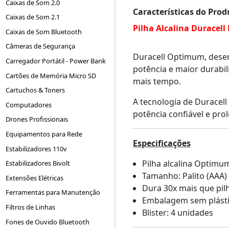
Caixas de Som 2.0
Características do Prod
Caixas de Som 2.1
Pilha Alcalina Duracell
Caixas de Som Bluetooth
Câmeras de Segurança
Duracell Optimum, desen
Carregador Portátil - Power Bank
potência e maior durabi
Cartões de Memória Micro SD
mais tempo.
Cartuchos & Toners
A tecnologia de Duracell
Computadores
potência confiável e pr
Drones Profissionais
Equipamentos para Rede
Especificações
Estabilizadores 110v
Pilha alcalina Optimu
Estabilizadores Bivolt
Tamanho: Palito (AAA)
Extensões Elétricas
Dura 30x mais que pi
Ferramentas para Manutenção
Embalagem sem plástic
Filtros de Linhas
Blister: 4 unidades
Fones de Ouvido Bluetooth