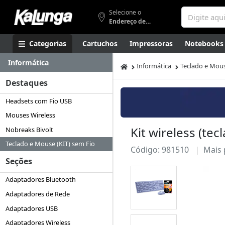
Selecione o
Endereço de entrega
Categorias
Cartuchos
Impressoras
Notebooks
Informática
Apresentação
Smartphones
Artes
Gamers
Higi
Informática
Teclado e Mous
Destaques
Headsets com Fio USB
Mouses Wireless
Kit wireless (te
Nobreaks Bivolt
Teclado e Mouse (KIT) sem Fio
Código: 981510
Mais
Seções
Adaptadores Bluetooth
Adaptadores de Rede
Adaptadores USB
Adaptadores Wireless