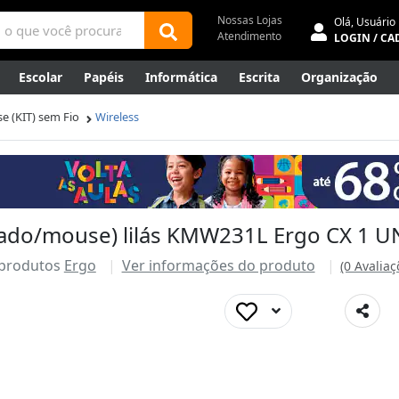
Nossas Lojas
Olá,
Usuário
Atendimento
LOGIN / CA
Escolar
Papéis
Informática
Escrita
Organização
ene
Mídias
Envelopes
Rede
Automação Comercial
e (KIT) sem Fio
Wireless
Canetas Luxo
Outlet
clado/mouse) lilás KMW231L Ergo CX 1 U
 produtos
Ergo
Ver informações do produto
(0 Avaliaç