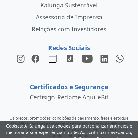
Kalunga Sustentável
Assessoria de Imprensa
Relações com Investidores
Redes Sociais
Certificados e Segurança
Certisign
Reclame Aqui
eBit
Os preços, promoções, condições de pagamento, frete e estoque
são válidos apenas para compras pelo site. No caso de diferença
Cookies: A Kalunga usa cookies para personalizar anúncios e
de preço no site, o valor válido é o do carrinho de compras. Não
melhorar a sua experiência no site. Ao continuar navegando,
abrimos embalagens.