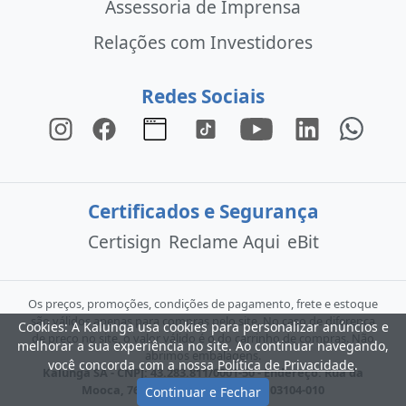
Assessoria de Imprensa
Relações com Investidores
Redes Sociais
Certificados e Segurança
Certisign
Reclame Aqui
eBit
Os preços, promoções, condições de pagamento, frete e estoque
são válidos apenas para compras pelo site. No caso de diferença
Cookies: A Kalunga usa cookies para personalizar anúncios e
de preço no site, o valor válido é o do carrinho de compras. Não
melhorar a sua experiência no site. Ao continuar navegando,
abrimos embalagens.
você concorda com a nossa
Política de Privacidade
.
Kalunga SA - CNPJ: 43.283.811/0001-50 - Endereço: Rua da
Mooca, 766 - São Paulo - SP - CEP: 03104-010
Continuar e Fechar