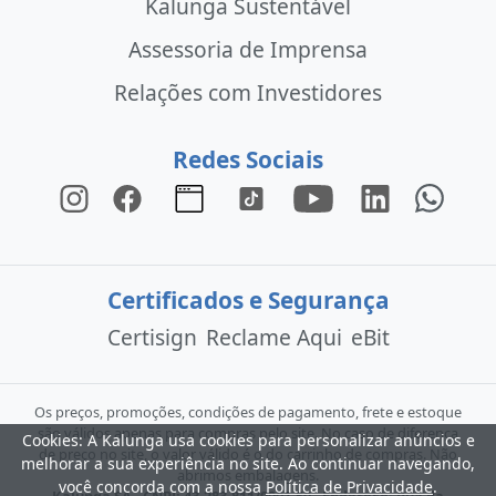
Kalunga Sustentável
Assessoria de Imprensa
Relações com Investidores
Redes Sociais
Certificados e Segurança
Certisign
Reclame Aqui
eBit
Os preços, promoções, condições de pagamento, frete e estoque
são válidos apenas para compras pelo site. No caso de diferença
Cookies: A Kalunga usa cookies para personalizar anúncios e
de preço no site, o valor válido é o do carrinho de compras. Não
melhorar a sua experiência no site. Ao continuar navegando,
abrimos embalagens.
você concorda com a nossa
Política de Privacidade
.
Kalunga SA - CNPJ: 43.283.811/0001-50 - Endereço: Rua da