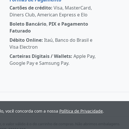
Cartões de crédito:
Visa, MasterCard,
Diners Club, American Express e Elo
Boleto Bancário
,
PIX
e
Pagamento
Faturado
Débito Online:
Itaú, Banco do Brasil e
Visa Electron
Carteiras Digitais / Wallets:
Apple Pay,
Google Pay e Samsung Pay.
ndo, você concorda com a nossa
Política de Privacidade
.
e, o valor válido é o do carrinho de compras. Não abrimos embalagens.