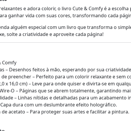
xantes e adora colorir, o livro Cute & Comfy é a escolha pe
ara ganhar vida com suas cores, transformando cada págin
enda alguém especial com um livro que transforma o simp
xe, solte a criatividade e aproveite cada página!
 & Comfy
vas – Desenhos feitos à mão, esperando por sua criatividade
 de preencher – Perfeito para um colorir relaxante e sem c
 x 16,0 cm) – Leve para onde quiser e divirta-se em qualqu
Wire-O – Páginas que se abrem totalmente, garantindo mais 
lidade – Linhas nítidas e detalhadas para um acabamento i
 Capa dura com um deslumbrante efeito holográfico.
 acetato – Para proteger suas artes e facilitar a pintura.