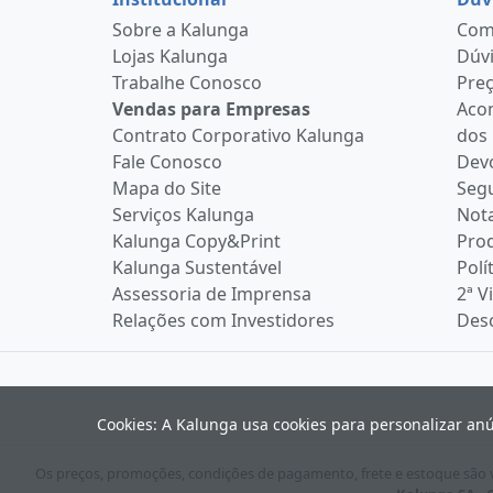
Sobre a Kalunga
Como
Lojas Kalunga
Dúvi
Trabalhe Conosco
Pre
Vendas para Empresas
Aco
Contrato Corporativo Kalunga
dos
Fale Conosco
Devo
Mapa do Site
Seg
Serviços Kalunga
Nota
Kalunga Copy&Print
Pro
Kalunga Sustentável
Polí
Assessoria de Imprensa
2ª V
Relações com Investidores
Desc
Cookies: A Kalunga usa cookies para personalizar an
Os preços, promoções, condições de pagamento, frete e estoque são vá