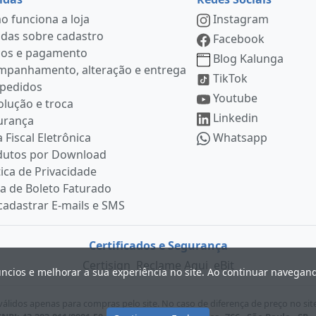
 funciona a loja
Instagram
das sobre cadastro
Facebook
ços e pagamento
Blog Kalunga
mpanhamento, alteração e entrega
TikTok
 pedidos
Youtube
lução e troca
Linkedin
urança
 Fiscal Eletrônica
Whatsapp
dutos por Download
tica de Privacidade
ia de Boleto Faturado
adastrar E-mails e SMS
Certificados e Segurança
Certisign
Reclame Aqui
eBit
úncios e melhorar a sua experiência no site. Ao continuar navega
lidos apenas para compras pelo site. No caso de diferença de preço no sit