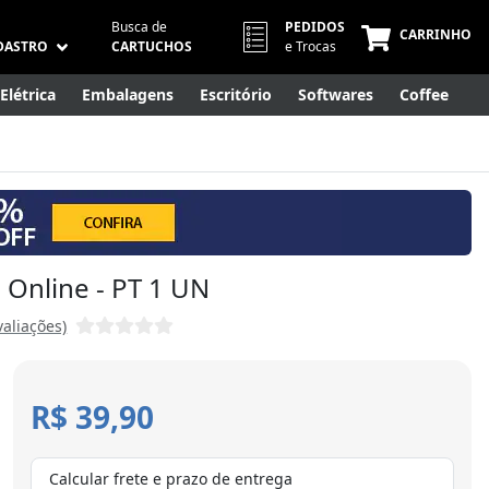
Busca de
PEDIDOS
CARRINHO
DASTRO
CARTUCHOS
e Trocas
Elétrica
Embalagens
Escritório
Softwares
Coffee
Móveis
Eletrônicos
Cuidados Pessoais
Smart Home
d Online - PT 1 UN
valiações)
R$ 39,90
Calcular frete e prazo de entrega