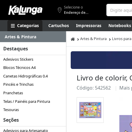
Selecione o
Endereço de entrega
Categorias
Cartuchos
Impressoras
Notebooks
Artes & Pintura
Apresentação
Smartphones
Artes
Gamers
Higi
Artes & Pintura
Livros para
Destaques
Adesivos Stickers
Blocos Técnicos A4
Livro de colorir,
Canetas Hidrográficas 0.4
Pincéis e Trinchas
Código: 542562
Mais
Pranchetas
Telas / Painéis para Pintura
Tesouras
Seções
Adesivos para Artesanato