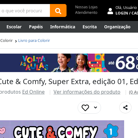
Nossas Lojas
Olá,
Usuário
Atendimento
LOGIN / CA
Escolar
Papéis
Informática
Escrita
Organização
ene
Mídias
Envelopes
Rede
Automação Comercial
 Colorir
Livro para Colorir
Canetas Luxo
Outlet
 Cute & Comfy, Super Extra, edição 01, E
 produtos
Ed Online
Ver informações do produto
(0 A