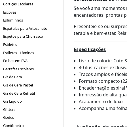
Cortiças Escolares
Se você ama momentos rela
Escovas
encantadoras, prontas p
Esfuminhos
Presenteie-se ou surpre
Espátulas para Artesanato
terapia e bem-estar. Rela
Espetos para Churrasco
Estiletes
Especificações
Estiletes - Lâminas
Livro de colorir: Cute
Folhas em EVA
40 ilustrações exclusi
Garrafas Escolares
Traços amplos e fáceis
Giz de Cera
Formato compacto (22,0
Giz de Cera Pastel
Encadernação espiral 
Giz de Cera Retrátil
Impressão de alta qua
Acabamento de luxo –
Giz Líquido
Acompanha uma folha de
Glitters
Godes
Goniômetro