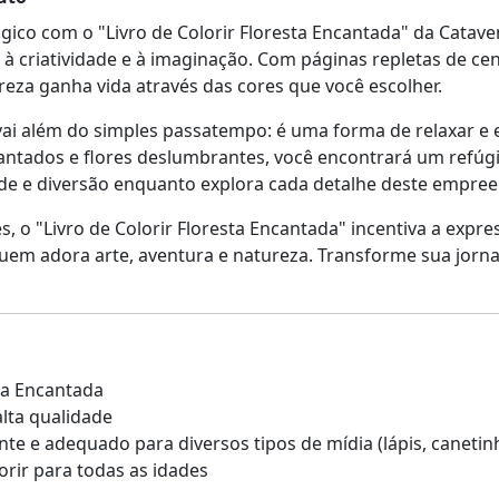
o com o "Livro de Colorir Floresta Encantada" da Cataven
e à criatividade e à imaginação. Com páginas repletas de ce
eza ganha vida através das cores que você escolher.
 vai além do simples passatempo: é uma forma de relaxar e
ntados e flores deslumbrantes, você encontrará um refúgio
e e diversão enquanto explora cada detalhe deste empreen
s, o "Livro de Colorir Floresta Encantada" incentiva a expre
uem adora arte, aventura e natureza. Transforme sua jorna
sta Encantada
alta qualidade
nte e adequado para diversos tipos de mídia (lápis, canetinh
lorir para todas as idades