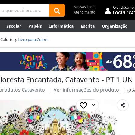
Nossas Lojas
Olá,
Usuário
Atendimento
LOGIN / CA
Escolar
Papéis
Informática
Escrita
Organização
ene
Mídias
Envelopes
Rede
Automação Comercial
 Colorir
Livro para Colorir
Canetas Luxo
Outlet
 Floresta Encantada, Catavento - PT 1 UN
 produtos
Catavento
Ver informações do produto
(0 