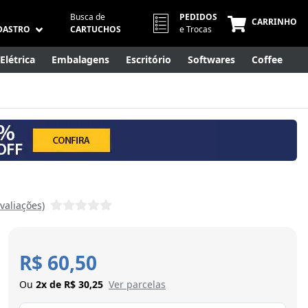
Busca de
PEDIDOS
CARRINHO
DASTRO
CARTUCHOS
e Trocas
Elétrica
Embalagens
Escritório
Softwares
Coffee
Móveis
Eletrônicos
Cuidados Pessoais
Smart Home
Avaliações)
R$ 60,50
Ou
2x de R$ 30,25
Ver parcelas