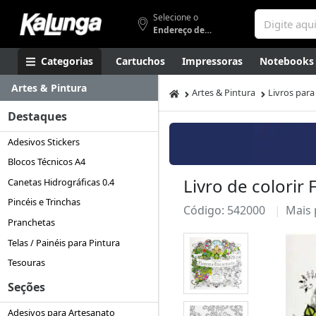
Selecione o
Endereço de entrega
Categorias
Cartuchos
Impressoras
Notebooks
Artes & Pintura
Apresentação
Smartphones
Artes
Gamers
Higi
Artes & Pintura
Livros para
Destaques
Adesivos Stickers
Blocos Técnicos A4
Livro de colorir
Canetas Hidrográficas 0.4
Pincéis e Trinchas
Código: 542000
Mais
Pranchetas
Telas / Painéis para Pintura
Tesouras
Seções
Adesivos para Artesanato