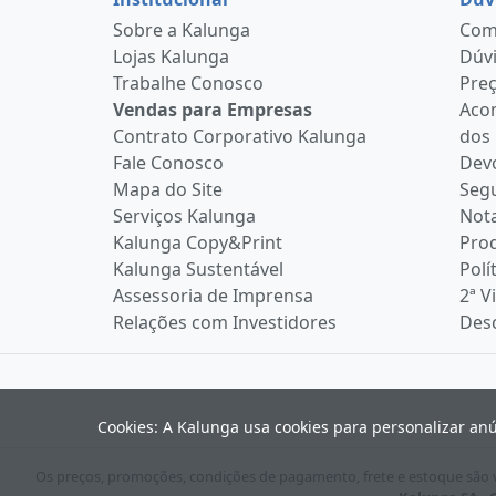
Sobre a Kalunga
Como
Lojas Kalunga
Dúvi
Trabalhe Conosco
Pre
Vendas para Empresas
Aco
Contrato Corporativo Kalunga
dos
Fale Conosco
Devo
Mapa do Site
Seg
Serviços Kalunga
Nota
Kalunga Copy&Print
Pro
Kalunga Sustentável
Polí
Assessoria de Imprensa
2ª V
Relações com Investidores
Desc
Cookies: A Kalunga usa cookies para personalizar an
Os preços, promoções, condições de pagamento, frete e estoque são vá