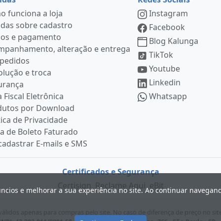
 funciona a loja
Instagram
das sobre cadastro
Facebook
ços e pagamento
Blog Kalunga
mpanhamento, alteração e entrega
TikTok
 pedidos
Youtube
lução e troca
Linkedin
urança
 Fiscal Eletrônica
Whatsapp
dutos por Download
tica de Privacidade
ia de Boleto Faturado
adastrar E-mails e SMS
Certificados e Segurança
Certisign
Reclame Aqui
eBit
úncios e melhorar a sua experiência no site. Ao continuar navega
lidos apenas para compras pelo site. No caso de diferença de preço no sit