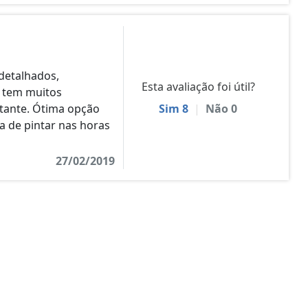
detalhados,
Esta avaliação foi útil?
, tem muitos
stante. Ótima opção
Sim
8
|
Não
0
 de pintar nas horas
27/02/2019