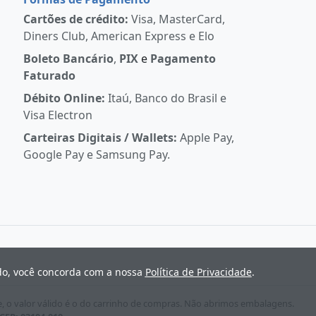
Cartões de crédito:
Visa, MasterCard,
Diners Club, American Express e Elo
Boleto Bancário
,
PIX
e
Pagamento
Faturado
Débito Online:
Itaú, Banco do Brasil e
Visa Electron
Carteiras Digitais / Wallets:
Apple Pay,
Google Pay e Samsung Pay.
ndo, você concorda com a nossa
Política de Privacidade
.
e, o valor válido é o do carrinho de compras. Não abrimos embalagens.