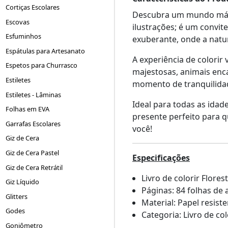
Cortiças Escolares
Descubra um mundo mágic
Escovas
ilustrações; é um convit
Esfuminhos
exuberante, onde a natur
Espátulas para Artesanato
A experiência de colorir
Espetos para Churrasco
majestosas, animais enca
Estiletes
momento de tranquilidad
Estiletes - Lâminas
Ideal para todas as idade
Folhas em EVA
presente perfeito para q
Garrafas Escolares
você!
Giz de Cera
Giz de Cera Pastel
Especificações
Giz de Cera Retrátil
Livro de colorir Flore
Giz Líquido
Páginas: 84 folhas de 
Glitters
Material: Papel resiste
Godes
Categoria: Livro de co
Goniômetro