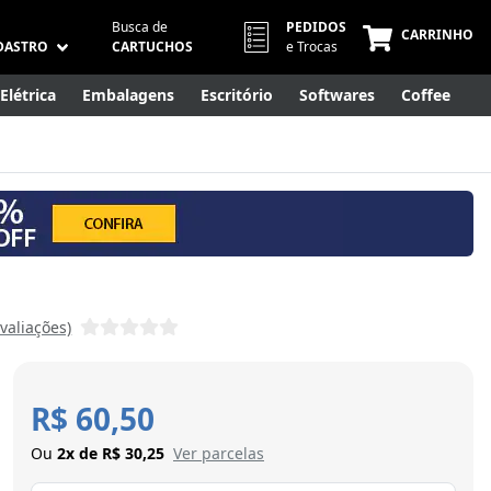
Busca de
PEDIDOS
CARRINHO
DASTRO
CARTUCHOS
e Trocas
Elétrica
Embalagens
Escritório
Softwares
Coffee
Móveis
Eletrônicos
Cuidados Pessoais
Smart Home
Avaliações)
R$ 60,50
Ou
2x de R$ 30,25
Ver parcelas