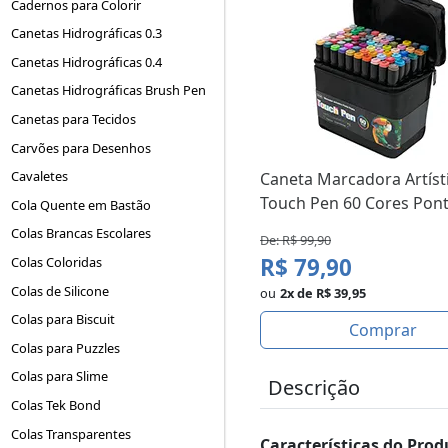
Cadernos para Colorir
Canetas Hidrográficas 0.3
Canetas Hidrográficas 0.4
Canetas Hidrográficas Brush Pen
Canetas para Tecidos
Carvões para Desenhos
Cavaletes
Caneta Marcadora Artíst
Touch Pen 60 Cores Pont.
Cola Quente em Bastão
Colas Brancas Escolares
De: R$ 99,90
R$ 79,90
Colas Coloridas
Colas de Silicone
ou
2x de R$ 39,95
Colas para Biscuit
Comprar
Colas para Puzzles
Colas para Slime
Descrição
Colas Tek Bond
Colas Transparentes
Características do Prod