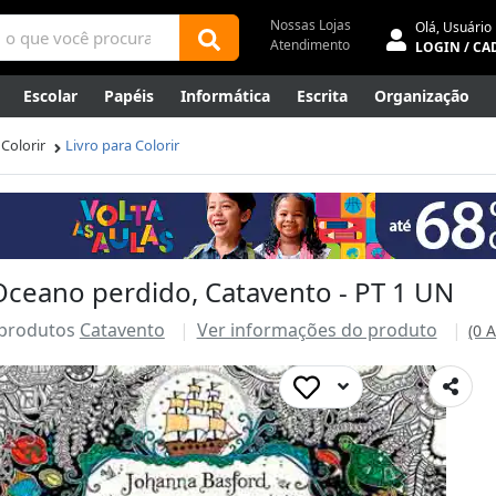
Nossas Lojas
Olá,
Usuário
Atendimento
LOGIN / CA
Escolar
Papéis
Informática
Escrita
Organização
ene
Mídias
Envelopes
Rede
Automação Comercial
 Colorir
Livro para Colorir
Canetas Luxo
Outlet
 Oceano perdido, Catavento - PT 1 UN
 produtos
Catavento
Ver informações do produto
(0 