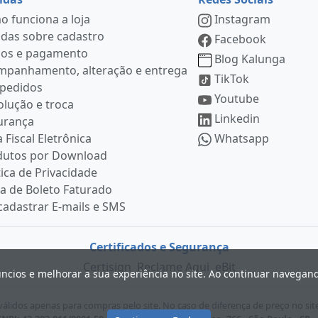
 funciona a loja
Instagram
das sobre cadastro
Facebook
ços e pagamento
Blog Kalunga
mpanhamento, alteração e entrega
TikTok
 pedidos
Youtube
lução e troca
Linkedin
urança
 Fiscal Eletrônica
Whatsapp
dutos por Download
tica de Privacidade
ia de Boleto Faturado
adastrar E-mails e SMS
Certificados e Segurança
Certisign
Reclame Aqui
eBit
úncios e melhorar a sua experiência no site. Ao continuar navega
lidos apenas para compras pelo site. No caso de diferença de preço no sit