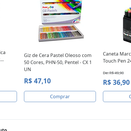
ica
Caneta Marca
Giz de Cera Pastel Oleoso com
..
Touch Pen 24
50 Cores, PHN-50, Pentel - CX 1
UN
De: R$ 49,90
R$ 47,10
R$ 36,90
Comprar
uto