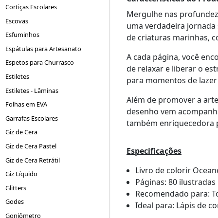
Cortiças Escolares
Mergulhe nas profundeza
Escovas
uma verdadeira jornada 
Esfuminhos
de criaturas marinhas, 
Espátulas para Artesanato
A cada página, você enc
Espetos para Churrasco
de relaxar e liberar o e
Estiletes
para momentos de lazer 
Estiletes - Lâminas
Além de promover a arte
Folhas em EVA
desenho vem acompanhado
Garrafas Escolares
também enriquecedora pa
Giz de Cera
Giz de Cera Pastel
Especificações
Giz de Cera Retrátil
Livro de colorir Ocea
Giz Líquido
Páginas: 80 ilustradas
Glitters
Recomendado para: To
Godes
Ideal para: Lápis de c
Goniômetro