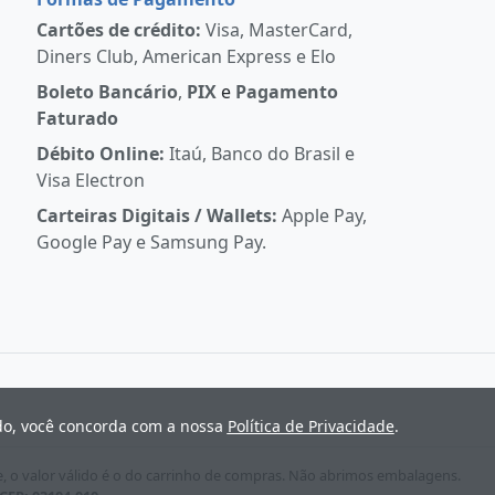
Cartões de crédito:
Visa, MasterCard,
Diners Club, American Express e Elo
Boleto Bancário
,
PIX
e
Pagamento
Faturado
Débito Online:
Itaú, Banco do Brasil e
Visa Electron
Carteiras Digitais / Wallets:
Apple Pay,
Google Pay e Samsung Pay.
ndo, você concorda com a nossa
Política de Privacidade
.
e, o valor válido é o do carrinho de compras. Não abrimos embalagens.