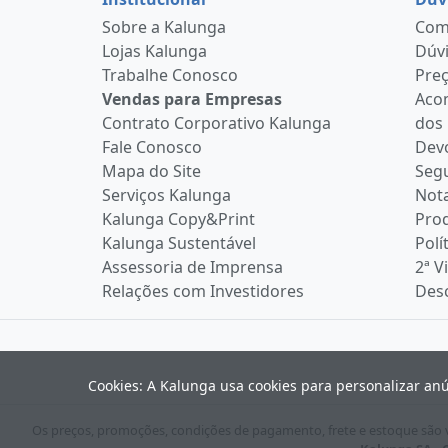
Sobre a Kalunga
Como
Lojas Kalunga
Dúvi
Trabalhe Conosco
Pre
Vendas para Empresas
Aco
Contrato Corporativo Kalunga
dos
Fale Conosco
Devo
Mapa do Site
Seg
Serviços Kalunga
Nota
Kalunga Copy&Print
Pro
Kalunga Sustentável
Polí
Assessoria de Imprensa
2ª V
Relações com Investidores
Desc
Cookies: A Kalunga usa cookies para personalizar an
Os preços, promoções, condições de pagamento, frete e estoque são vá