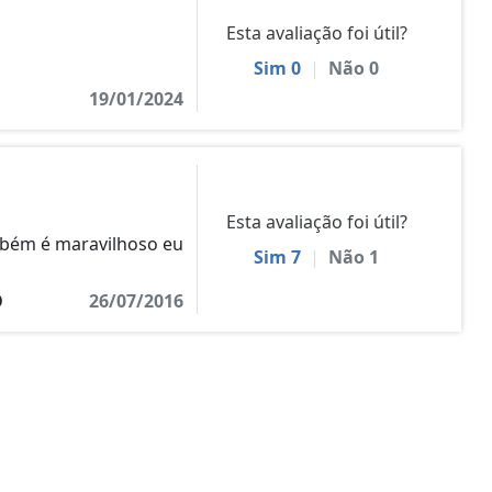
Esta avaliação foi útil?
Sim
0
|
Não
0
19/01/2024
Esta avaliação foi útil?
mbém é maravilhoso eu
Sim
7
|
Não
1
O
26/07/2016