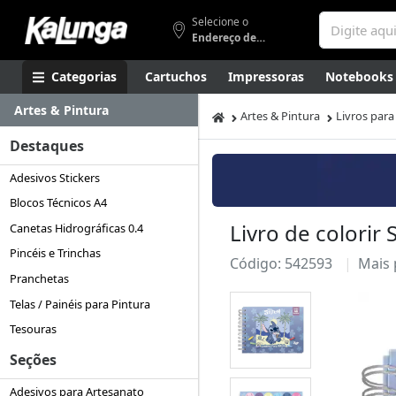
Selecione o
Endereço de entrega
Categorias
Cartuchos
Impressoras
Notebooks
Artes & Pintura
Apresentação
Smartphones
Artes
Gamers
Higi
Artes & Pintura
Livros para 
Destaques
Adesivos Stickers
Blocos Técnicos A4
Livro de colorir 
Canetas Hidrográficas 0.4
Pincéis e Trinchas
Código: 542593
Mais
Pranchetas
Telas / Painéis para Pintura
Tesouras
Seções
Adesivos para Artesanato