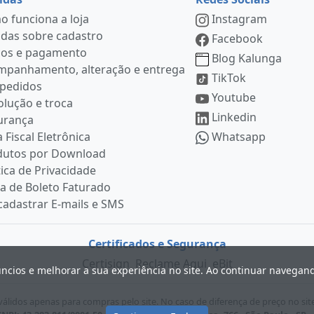
 funciona a loja
Instagram
das sobre cadastro
Facebook
ços e pagamento
Blog Kalunga
mpanhamento, alteração e entrega
TikTok
 pedidos
Youtube
lução e troca
Linkedin
urança
 Fiscal Eletrônica
Whatsapp
dutos por Download
tica de Privacidade
ia de Boleto Faturado
adastrar E-mails e SMS
Certificados e Segurança
Certisign
Reclame Aqui
eBit
úncios e melhorar a sua experiência no site. Ao continuar navega
lidos apenas para compras pelo site. No caso de diferença de preço no sit