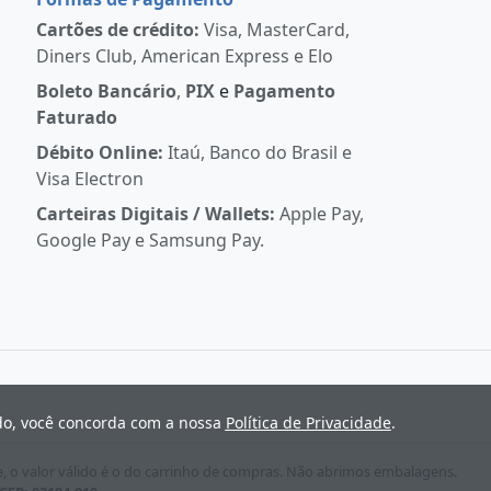
Cartões de crédito:
Visa, MasterCard,
Diners Club, American Express e Elo
Boleto Bancário
,
PIX
e
Pagamento
Faturado
Débito Online:
Itaú, Banco do Brasil e
Visa Electron
Carteiras Digitais / Wallets:
Apple Pay,
Google Pay e Samsung Pay.
ndo, você concorda com a nossa
Política de Privacidade
.
e, o valor válido é o do carrinho de compras. Não abrimos embalagens.