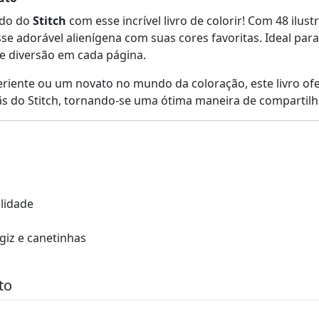
ndo do
Stitch
com esse incrível livro de colorir! Com 48 ilust
sse adorável alienígena com suas cores favoritas. Ideal par
e diversão em cada página.
eriente ou um novato no mundo da coloração, este livro ofer
fãs do Stitch, tornando-se uma ótima maneira de compartil
alidade
 giz e canetinhas
to