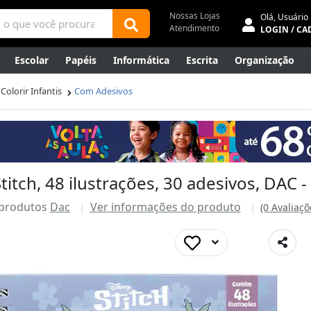
Nossas Lojas
Olá,
Usuário
Atendimento
LOGIN / CA
Escolar
Papéis
Informática
Escrita
Organização
ene
Mídias
Envelopes
Rede
Automação Comercial
Colorir Infantis
Com Adesivos
Canetas Luxo
Outlet
Stitch, 48 ilustrações, 30 adesivos, DAC 
 produtos
Dac
Ver informações do produto
(0 Avaliaçõ