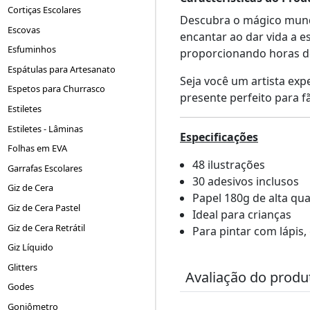
Cortiças Escolares
Descubra o mágico mu
Escovas
encantar ao dar vida a e
Esfuminhos
proporcionando horas d
Espátulas para Artesanato
Seja você um artista exp
Espetos para Churrasco
presente perfeito para 
Estiletes
Estiletes - Lâminas
Especificações
Folhas em EVA
48 ilustrações
Garrafas Escolares
30 adesivos inclusos
Giz de Cera
Papel 180g de alta qu
Giz de Cera Pastel
Ideal para crianças
Giz de Cera Retrátil
Para pintar com lápis,
Giz Líquido
Glitters
Avaliação do produ
Godes
Goniômetro