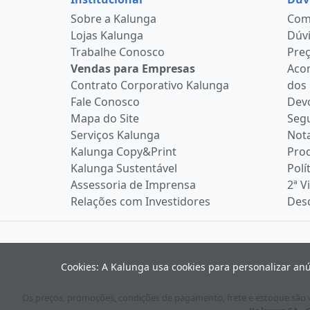
Sobre a Kalunga
Como
Lojas Kalunga
Dúvi
Trabalhe Conosco
Pre
Vendas para Empresas
Aco
Contrato Corporativo Kalunga
dos
Fale Conosco
Devo
Mapa do Site
Seg
Serviços Kalunga
Nota
Kalunga Copy&Print
Pro
Kalunga Sustentável
Polí
Assessoria de Imprensa
2ª V
Relações com Investidores
Desc
Cookies: A Kalunga usa cookies para personalizar an
Os preços, promoções, condições de pagamento, frete e estoque são vá