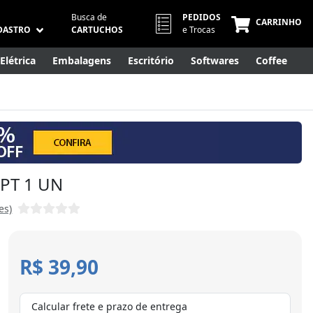
Busca de
PEDIDOS
CARRINHO
DASTRO
CARTUCHOS
e Trocas
Elétrica
Embalagens
Escritório
Softwares
Coffee
Móveis
Eletrônicos
Cuidados Pessoais
Smart Home
- PT 1 UN
es)
R$ 39,90
Calcular frete e prazo de entrega