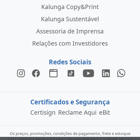
Kalunga Copy&Print
Kalunga Sustentável
Assessoria de Imprensa
Relações com Investidores
Redes Sociais
Certificados e Segurança
Certisign
Reclame Aqui
eBit
Os preços, promoções, condições de pagamento, frete e estoque
são válidos apenas para compras pelo site. No caso de diferença