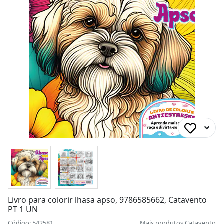
Livro para colorir lhasa apso, 9786585662, Catavento
PT 1 UN
Código: 542581
Mais produtos
Catavento