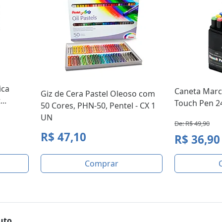
ica
Caneta Marca
Giz de Cera Pastel Oleoso com
..
Touch Pen 24
50 Cores, PHN-50, Pentel - CX 1
UN
De: R$ 49,90
R$ 47,10
R$ 36,90
Comprar
uto