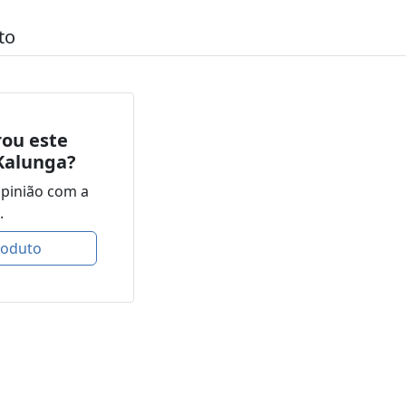
to
ou este
Kalunga?
opinião com a
.
roduto