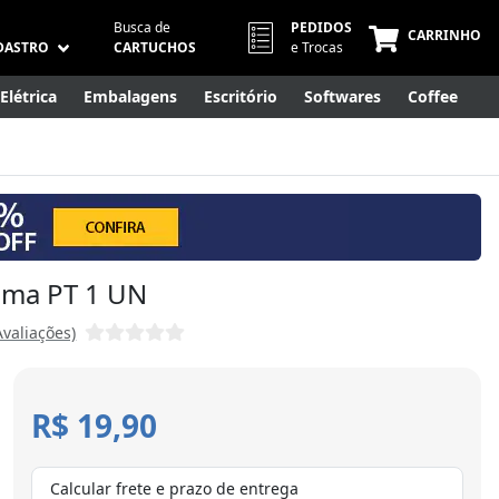
Busca de
PEDIDOS
CARRINHO
DASTRO
CARTUCHOS
e Trocas
Elétrica
Embalagens
Escritório
Softwares
Coffee
Móveis
Eletrônicos
Cuidados Pessoais
Smart Home
rama PT 1 UN
Avaliações)
R$ 19,90
Calcular frete e prazo de entrega