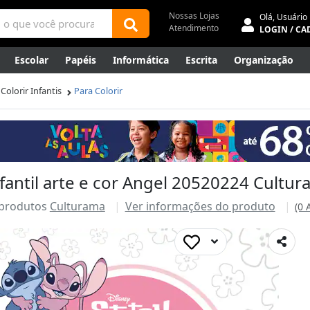
Nossas Lojas
Olá,
Usuário
Atendimento
LOGIN / CA
Escolar
Papéis
Informática
Escrita
Organização
ene
Mídias
Envelopes
Rede
Automação Comercial
Colorir Infantis
Para Colorir
Canetas Luxo
Outlet
infantil arte e cor Angel 20520224 Cultu
 produtos
Culturama
Ver informações do produto
(0 