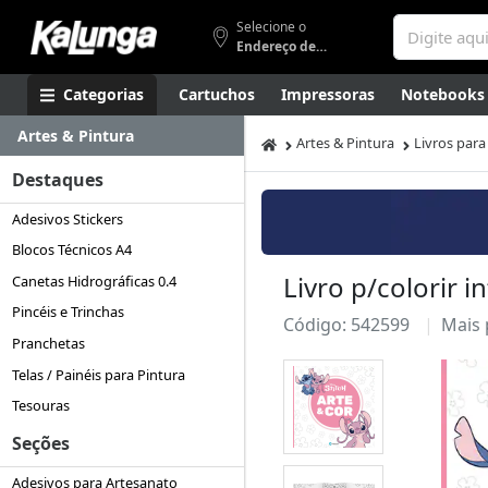
Selecione o
Endereço de entrega
Categorias
Cartuchos
Impressoras
Notebooks
Artes & Pintura
Apresentação
Smartphones
Artes
Gamers
Higi
Artes & Pintura
Livros para 
Destaques
Adesivos Stickers
Blocos Técnicos A4
Livro p/colorir 
Canetas Hidrográficas 0.4
Pincéis e Trinchas
Código: 542599
Mais
Pranchetas
Telas / Painéis para Pintura
Tesouras
Seções
Adesivos para Artesanato