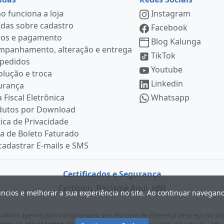
 funciona a loja
Instagram
das sobre cadastro
Facebook
ços e pagamento
Blog Kalunga
mpanhamento, alteração e entrega
TikTok
 pedidos
Youtube
lução e troca
Linkedin
urança
 Fiscal Eletrônica
Whatsapp
dutos por Download
tica de Privacidade
ia de Boleto Faturado
adastrar E-mails e SMS
Certificados e Segurança
Certisign
Reclame Aqui
eBit
úncios e melhorar a sua experiência no site. Ao continuar navega
lidos apenas para compras pelo site. No caso de diferença de preço no sit