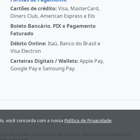
Cartões de crédito:
Visa, MasterCard,
Diners Club, American Express e Elo
Boleto Bancário
,
PIX
e
Pagamento
Faturado
Débito Online:
Itaú, Banco do Brasil e
Visa Electron
Carteiras Digitais / Wallets:
Apple Pay,
Google Pay e Samsung Pay.
ndo, você concorda com a nossa
Política de Privacidade
.
e, o valor válido é o do carrinho de compras. Não abrimos embalagens.