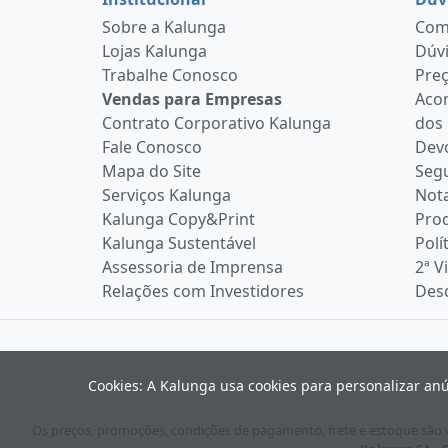
Sobre a Kalunga
Como
Lojas Kalunga
Dúvi
Trabalhe Conosco
Pre
Vendas para Empresas
Aco
Contrato Corporativo Kalunga
dos
Fale Conosco
Devo
Mapa do Site
Seg
Serviços Kalunga
Nota
Kalunga Copy&Print
Pro
Kalunga Sustentável
Polí
Assessoria de Imprensa
2ª V
Relações com Investidores
Desc
Cookies: A Kalunga usa cookies para personalizar an
Os preços, promoções, condições de pagamento, frete e estoque são vá