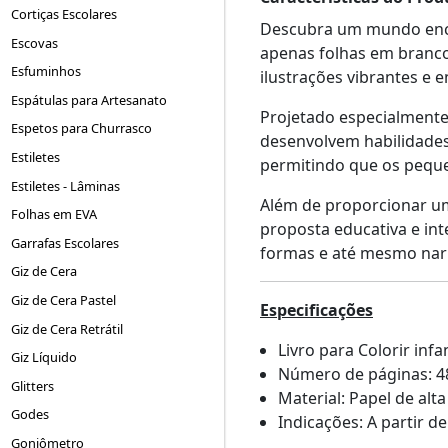
Cortiças Escolares
Descubra um mundo enca
Escovas
apenas folhas em branco;
Esfuminhos
ilustrações vibrantes e 
Espátulas para Artesanato
Projetado especialmente 
Espetos para Churrasco
desenvolvem habilidades 
Estiletes
permitindo que os peque
Estiletes - Lâminas
Além de proporcionar um
Folhas em EVA
proposta educativa e in
Garrafas Escolares
formas e até mesmo narra
Giz de Cera
Giz de Cera Pastel
Especificações
Giz de Cera Retrátil
Livro para Colorir infa
Giz Líquido
Número de páginas: 4
Glitters
Material: Papel de alt
Godes
Indicações: A partir d
Goniômetro