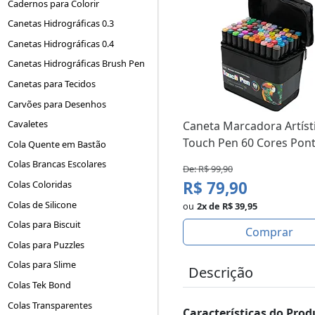
Cadernos para Colorir
Canetas Hidrográficas 0.3
Canetas Hidrográficas 0.4
Canetas Hidrográficas Brush Pen
Canetas para Tecidos
Carvões para Desenhos
Cavaletes
Caneta Marcadora Artíst
Touch Pen 60 Cores Pont.
Cola Quente em Bastão
Colas Brancas Escolares
De: R$ 99,90
R$ 79,90
Colas Coloridas
Colas de Silicone
ou
2x de R$ 39,95
Colas para Biscuit
Comprar
Colas para Puzzles
Colas para Slime
Descrição
Colas Tek Bond
Colas Transparentes
Características do Prod