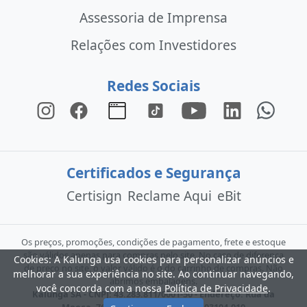
Assessoria de Imprensa
Relações com Investidores
Redes Sociais
Certificados e Segurança
Certisign
Reclame Aqui
eBit
Os preços, promoções, condições de pagamento, frete e estoque
são válidos apenas para compras pelo site. No caso de diferença
Cookies: A Kalunga usa cookies para personalizar anúncios e
de preço no site, o valor válido é o do carrinho de compras. Não
melhorar a sua experiência no site. Ao continuar navegando,
abrimos embalagens.
você concorda com a nossa
Política de Privacidade
.
Kalunga SA - CNPJ: 43.283.811/0001-50 - Endereço: Rua da