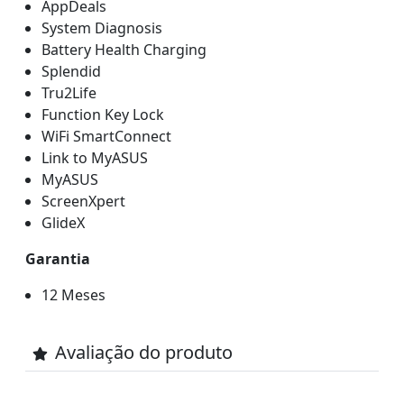
AppDeals
System Diagnosis
Battery Health Charging
Splendid
Tru2Life
Function Key Lock
WiFi SmartConnect
Link to MyASUS
MyASUS
ScreenXpert
GlideX
Garantia
12 Meses
Avaliação do produto