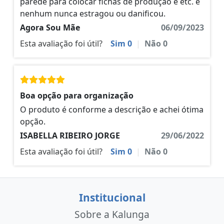
parede para colocar fichas de produção e etc. e
nenhum nunca estragou ou danificou.
Agora Sou Mãe
06/09/2023
Esta avaliação foi útil?
Sim
0
|
Não
0
Boa opção para organização
O produto é conforme a descrição e achei ótima
opção.
ISABELLA RIBEIRO JORGE
29/06/2022
Esta avaliação foi útil?
Sim
0
|
Não
0
Institucional
Sobre a Kalunga