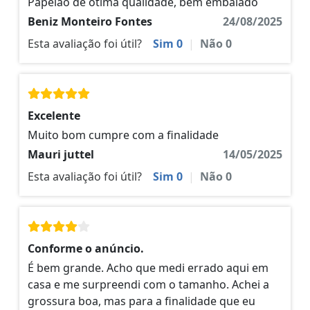
Papelão de ótima qualidade, bem embalado
Beniz Monteiro Fontes
24/08/2025
Esta avaliação foi útil?
Sim
0
|
Não
0
Excelente
Muito bom cumpre com a finalidade
Mauri juttel
14/05/2025
Esta avaliação foi útil?
Sim
0
|
Não
0
Conforme o anúncio.
É bem grande. Acho que medi errado aqui em
casa e me surpreendi com o tamanho. Achei a
grossura boa, mas para a finalidade que eu