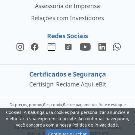
Assessoria de Imprensa
Relações com Investidores
Redes Sociais
Certificados e Segurança
Certisign
Reclame Aqui
eBit
Os preços, promoções, condições de pagamento, frete e estoque
são válidos apenas para compras pelo site. No caso de diferença
Cookies: A Kalunga usa cookies para personalizar anúncios e
de preço no site, o valor válido é o do carrinho de compras. Não
melhorar a sua experiência no site. Ao continuar navegando,
abrimos embalagens.
você concorda com a nossa
Política de Privacidade
.
Kalunga SA - CNPJ: 43.283.811/0001-50 - Endereço: Rua da
Mooca, 766 - São Paulo - SP - CEP: 03104-010
Continuar e Fechar