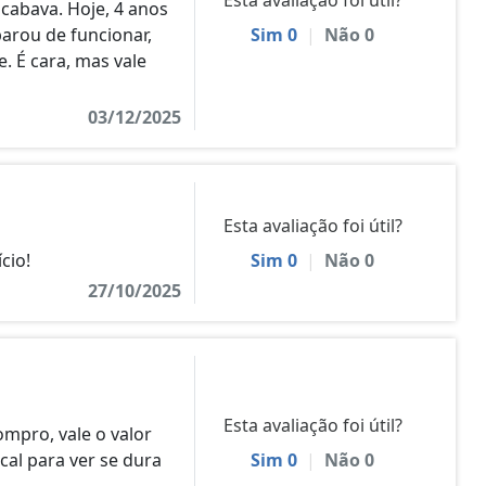
cabava. Hoje, 4 anos
parou de funcionar,
Sim
0
|
Não
0
. É cara, mas vale
03/12/2025
Esta avaliação foi útil?
cio!
Sim
0
|
Não
0
27/10/2025
Esta avaliação foi útil?
ompro, vale o valor
cal para ver se dura
Sim
0
|
Não
0