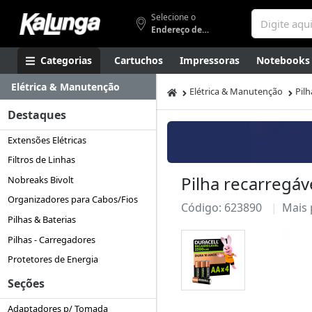
Selecione o
Endereço de entrega
Categorias
Cartuchos
Impressoras
Notebooks
Elétrica & Manutenção
Apresentação
Smartphones
Artes
Gamers
Higi
Elétrica & Manutenção
Pil
Destaques
Extensões Elétricas
Filtros de Linhas
Pilha recarregá
Nobreaks Bivolt
Organizadores para Cabos/Fios
Código: 623890
Mais
Pilhas & Baterias
Pilhas - Carregadores
Protetores de Energia
Seções
Adaptadores p/ Tomada