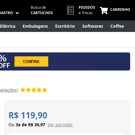
Busca de
PEDIDOS
CARRINHO
DASTRO
CARTUCHOS
e Trocas
Elétrica
Embalagens
Escritório
Softwares
Coffee
Móveis
Eletrônicos
Cuidados Pessoais
Smart Home
valiações)
R$ 119,90
Ou
3x de R$ 39,97
Ver parcelas