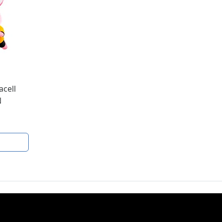
acell
N