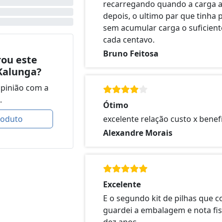
recarregando quando a carga a
depois, o ultimo par que tinha 
sem acumular carga o suficiente
cada centavo.
Bruno Feitosa
ou este
Kalunga?
opinião com a
.
Ótimo
roduto
excelente relação custo x benefí
Alexandre Morais
Excelente
E o segundo kit de pilhas que c
guardei a embalagem e nota fis
dez anos.