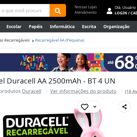
Nossas Lojas
Olá,
Usuário
Atendimento
LOGIN / CA
Escolar
Papéis
Informática
Escrita
Organização
ene
Mídias
Envelopes
Rede
Automação Comercial
has Recarregáveis
Recarregável AA (Pequena)
Canetas Luxo
Outlet
vel Duracell AA 2500mAh - BT 4 UN
 produtos
Duracell
Ver informações do produto
(18 A