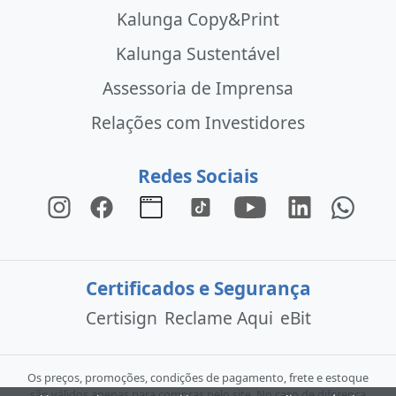
Kalunga Copy&Print
Kalunga Sustentável
Assessoria de Imprensa
Relações com Investidores
Redes Sociais
Certificados e Segurança
Certisign
Reclame Aqui
eBit
Os preços, promoções, condições de pagamento, frete e estoque
são válidos apenas para compras pelo site. No caso de diferença