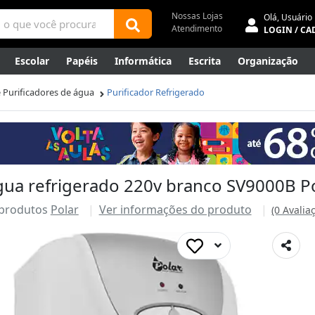
Nossas Lojas
Olá,
Usuário
Atendimento
LOGIN / CA
Escolar
Papéis
Informática
Escrita
Organização
ene
Mídias
Envelopes
Rede
Automação Comercial
 Purificadores de água
Purificador Refrigerado
Canetas Luxo
Outlet
água refrigerado 220v branco SV9000B P
 produtos
Polar
Ver informações do produto
(0 Avalia