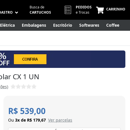
Busca de
PEDIDOS
CARRINHO
DASTRO
CARTUCHOS
e Trocas
Elétrica
Embalagens
Escritório
Softwares
Coffee
Móveis
Eletrônicos
Cuidados Pessoais
Smart Home
olar CX 1 UN
ções)
R$ 539,00
Ou
3x de R$ 179,67
Ver parcelas