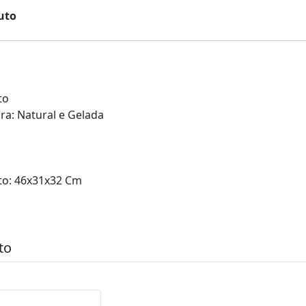
uto
to
a: Natural e Gelada
o: 46x31x32 Cm
to