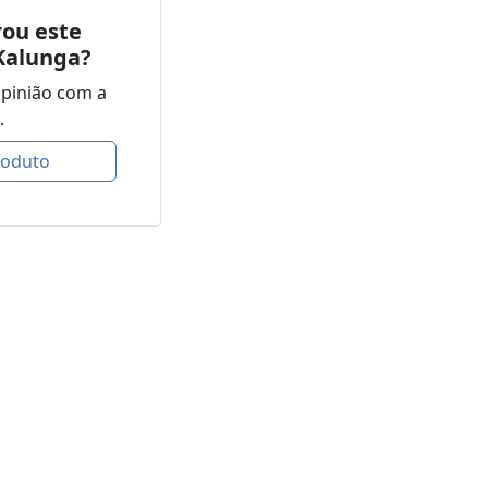
ou este
Kalunga?
opinião com a
.
roduto