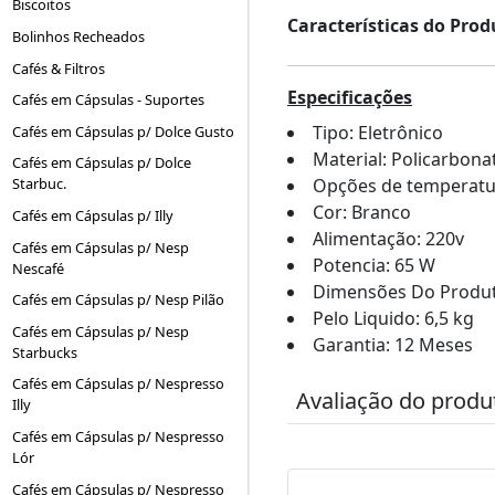
Biscoitos
Características do Prod
Bolinhos Recheados
Cafés & Filtros
Especificações
Cafés em Cápsulas - Suportes
Tipo: Eletrônico
Cafés em Cápsulas p/ Dolce Gusto
Material: Policarbona
Cafés em Cápsulas p/ Dolce
Opções de temperatur
Starbuc.
Cor: Branco
Cafés em Cápsulas p/ Illy
Alimentação: 220v
Cafés em Cápsulas p/ Nesp
Potencia: 65 W
Nescafé
Dimensões Do Produt
Cafés em Cápsulas p/ Nesp Pilão
Pelo Liquido: 6,5 kg
Cafés em Cápsulas p/ Nesp
Garantia: 12 Meses
Starbucks
Cafés em Cápsulas p/ Nespresso
Avaliação do produ
Illy
Cafés em Cápsulas p/ Nespresso
Lór
Cafés em Cápsulas p/ Nespresso