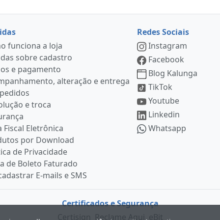
idas
Redes Sociais
 funciona a loja
Instagram
das sobre cadastro
Facebook
ços e pagamento
Blog Kalunga
mpanhamento, alteração e entrega
TikTok
 pedidos
Youtube
lução e troca
Linkedin
urança
 Fiscal Eletrônica
Whatsapp
dutos por Download
tica de Privacidade
ia de Boleto Faturado
adastrar E-mails e SMS
Certificados e Segurança
Certisign
Reclame Aqui
eBit