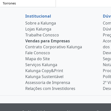
Torrones
Institucional
Dúv
Sobre a Kalunga
Como
Lojas Kalunga
Dúvi
Trabalhe Conosco
Pre
Vendas para Empresas
Aco
Contrato Corporativo Kalunga
dos
Fale Conosco
Devo
Mapa do Site
Seg
Serviços Kalunga
Nota
Kalunga Copy&Print
Pro
Kalunga Sustentável
Polí
Assessoria de Imprensa
2ª V
Relações com Investidores
Desc