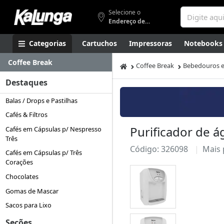
Selecione o
Endereço de entrega
Categorias
Cartuchos
Impressoras
Notebooks
Coffee Break
Apresentação
Smartphones
Artes
Gamers
Higi
Coffee Break
Bebedouros e
Destaques
Balas / Drops e Pastilhas
Cafés & Filtros
Purificador de 
Cafés em Cápsulas p/ Nespresso
Três
Código: 326098
Mais
Cafés em Cápsulas p/ Três
Corações
Chocolates
Gomas de Mascar
Sacos para Lixo
Seções