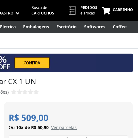
Busca de
PEDIDOS
CARRINHO
DASTRO
CARTUCHOS
e Trocas
Elétrica
Embalagens
Escritório
Softwares
Coffee
Móveis
Eletrônicos
Cuidados Pessoais
Smart Home
ar CX 1 UN
ções)
R$ 509,00
Ou
10x de R$ 50,90
Ver parcelas