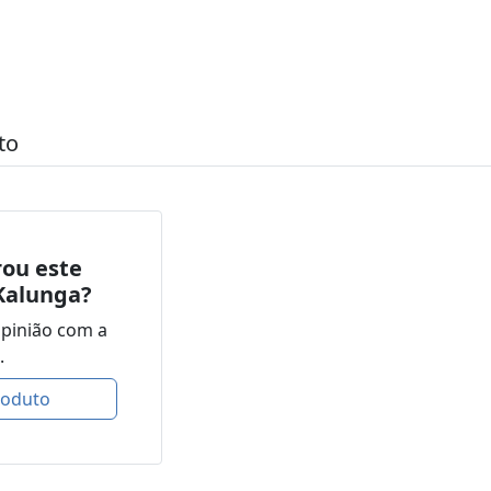
to
ou este
Kalunga?
opinião com a
.
roduto