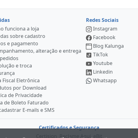
idas
Redes Sociais
 funciona a loja
Instagram
das sobre cadastro
Facebook
ços e pagamento
Blog Kalunga
mpanhamento, alteração e entrega
TikTok
 pedidos
Youtube
lução e troca
Linkedin
urança
 Fiscal Eletrônica
Whatsapp
dutos por Download
tica de Privacidade
ia de Boleto Faturado
adastrar E-mails e SMS
Certificados e Segurança
Certisign
Reclame Aqui
eBit