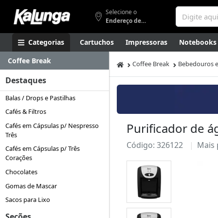
Selecione o
Endereço de entrega
Categorias
Cartuchos
Impressoras
Notebooks
Coffee Break
Apresentação
Smartphones
Artes
Gamers
Higi
Coffee Break
Bebedouros e
Destaques
Balas / Drops e Pastilhas
Cafés & Filtros
Purificador de 
Cafés em Cápsulas p/ Nespresso
Três
Código: 326122
Mais
Cafés em Cápsulas p/ Três
Corações
Chocolates
Gomas de Mascar
Sacos para Lixo
Seções