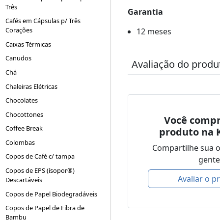
Três
Garantia
Cafés em Cápsulas p/ Três
Corações
12 meses
Caixas Térmicas
Canudos
Avaliação do produ
Chá
Chaleiras Elétricas
Chocolates
Chocottones
Você compr
Coffee Break
produto na 
Colombas
Compartilhe sua 
Copos de Café c/ tampa
gente
Copos de EPS (ísopor®)
Avaliar o p
Descartáveis
Copos de Papel Biodegradáveis
Copos de Papel de Fibra de
Bambu