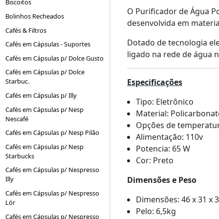
Biscoitos
O Purificador de Água P
Bolinhos Recheados
desenvolvida em materiai
Cafés & Filtros
Dotado de tecnologia elet
Cafés em Cápsulas - Suportes
ligado na rede de água n
Cafés em Cápsulas p/ Dolce Gusto
Cafés em Cápsulas p/ Dolce
Especificações
Starbuc.
Cafés em Cápsulas p/ Illy
Tipo: Eletrônico
Cafés em Cápsulas p/ Nesp
Material: Policarbonat
Nescafé
Opções de temperatur
Cafés em Cápsulas p/ Nesp Pilão
Alimentação: 110v
Cafés em Cápsulas p/ Nesp
Potencia: 65 W
Starbucks
Cor: Preto
Cafés em Cápsulas p/ Nespresso
Dimensões e Peso
Illy
Cafés em Cápsulas p/ Nespresso
Dimensões: 46 x 31 x 
Lór
Pelo: 6,5kg
Cafés em Cápsulas p/ Nespresso