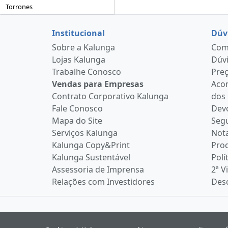
Torrones
Institucional
Dúv
Sobre a Kalunga
Como
Lojas Kalunga
Dúvi
Trabalhe Conosco
Pre
Vendas para Empresas
Aco
Contrato Corporativo Kalunga
dos
Fale Conosco
Devo
Mapa do Site
Seg
Serviços Kalunga
Nota
Kalunga Copy&Print
Pro
Kalunga Sustentável
Polí
Assessoria de Imprensa
2ª V
Relações com Investidores
Desc