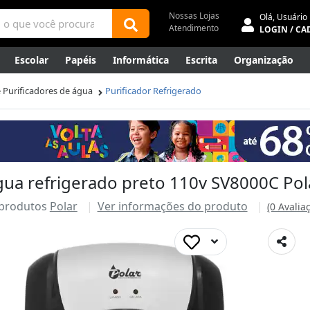
Nossas Lojas
Olá,
Usuário
Atendimento
LOGIN / CA
Escolar
Papéis
Informática
Escrita
Organização
ene
Mídias
Envelopes
Rede
Automação Comercial
 Purificadores de água
Purificador Refrigerado
Canetas Luxo
Outlet
água refrigerado preto 110v SV8000C Pol
 produtos
Polar
Ver informações do produto
(0 Avalia