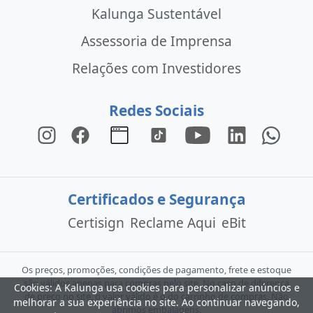
Kalunga Sustentável
Assessoria de Imprensa
Relações com Investidores
Redes Sociais
Certificados e Segurança
Certisign
Reclame Aqui
eBit
Os preços, promoções, condições de pagamento, frete e estoque
são válidos apenas para compras pelo site. No caso de diferença
Cookies: A Kalunga usa cookies para personalizar anúncios e
de preço no site, o valor válido é o do carrinho de compras. Não
melhorar a sua experiência no site. Ao continuar navegando,
abrimos embalagens.