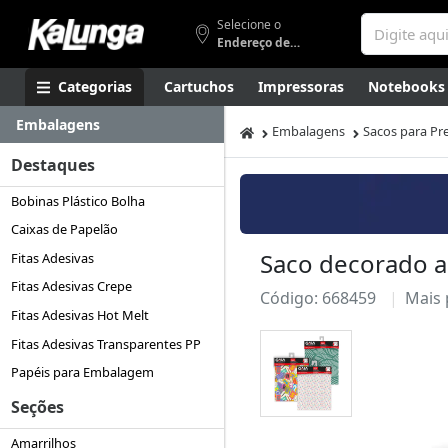
Selecione o
Endereço de entrega
Categorias
Cartuchos
Impressoras
Notebooks
Embalagens
Apresentação
Smartphones
Artes
Gamers
Higi
Embalagens
Sacos para Pr
Destaques
Bobinas Plástico Bolha
Caixas de Papelão
Saco decorado a
Fitas Adesivas
Fitas Adesivas Crepe
Código: 668459
Mais
Fitas Adesivas Hot Melt
Fitas Adesivas Transparentes PP
Papéis para Embalagem
Seções
Amarrilhos