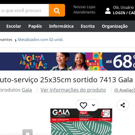
Nossas Lojas
Olá,
Usuário
Atendimento
LOGIN / CA
Escolar
Papéis
Informática
Escrita
Organização
ene
Mídias
Envelopes
Rede
Automação Comercial
esentes
Metalizados com 02 unid.
Canetas Luxo
Outlet
uto-serviço 25x35cm sortido 7413 Gala
 produtos
Gala
Ver informações do produto
(0 Avaliaç