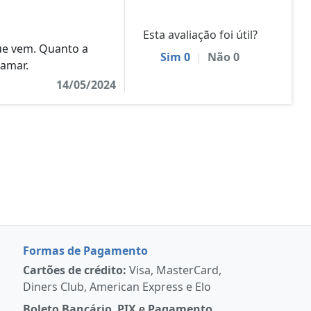
Esta avaliação foi útil?
ue vem. Quanto a
Sim
0
|
Não
0
lamar.
14/05/2024
Formas de Pagamento
Cartões de crédito:
Visa, MasterCard,
Diners Club, American Express e Elo
Boleto Bancário
,
PIX
e
Pagamento