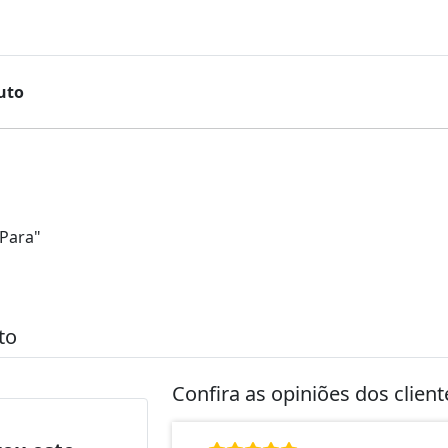
uto
Para"
to
Confira as opiniões dos clien