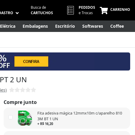
Busca de
PEDIDOS
CARRINHO
DASTRO
CARTUCHOS
e Trocas
Elétrica
Embalagens
Escritório
Softwares
Coffee
Móveis
Eletrônicos
Cuidados Pessoais
Smart Home
 PT 2 UN
ões)
Compre junto
Fita adesiva mágica 12mmx10m c/aparelho 810
3M BT 1 UN
+ R$ 16,20