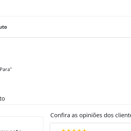
uto
Para"
to
Confira as opiniões dos clien