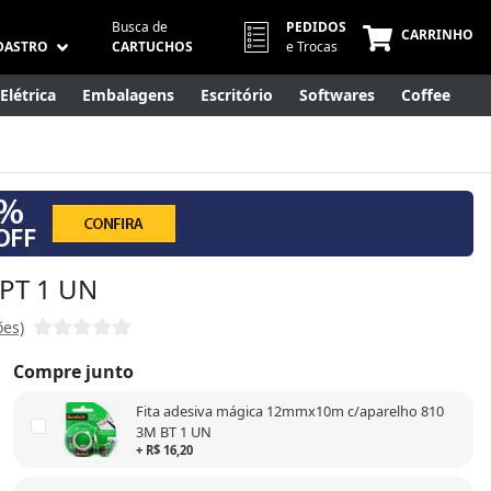
Busca de
PEDIDOS
CARRINHO
DASTRO
CARTUCHOS
e Trocas
Elétrica
Embalagens
Escritório
Softwares
Coffee
Móveis
Eletrônicos
Cuidados Pessoais
Smart Home
 PT 1 UN
ões)
Compre junto
Fita adesiva mágica 12mmx10m c/aparelho 810
3M BT 1 UN
+ R$ 16,20