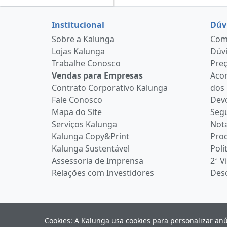
Institucional
Dúv
Sobre a Kalunga
Como
Lojas Kalunga
Dúvi
Trabalhe Conosco
Pre
Vendas para Empresas
Aco
Contrato Corporativo Kalunga
dos
Fale Conosco
Devo
Mapa do Site
Seg
Serviços Kalunga
Nota
Kalunga Copy&Print
Pro
Kalunga Sustentável
Polí
Assessoria de Imprensa
2ª V
Relações com Investidores
Desc
Cookies: A Kalunga usa cookies para personalizar an