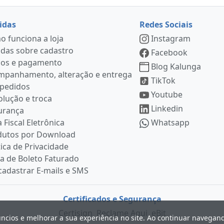
idas
Redes Sociais
 funciona a loja
Instagram
das sobre cadastro
Facebook
ços e pagamento
Blog Kalunga
mpanhamento, alteração e entrega
TikTok
 pedidos
Youtube
lução e troca
Linkedin
urança
 Fiscal Eletrônica
Whatsapp
dutos por Download
tica de Privacidade
ia de Boleto Faturado
adastrar E-mails e SMS
Certificados e Segurança
Certisign
Reclame Aqui
eBit
úncios e melhorar a sua experiência no site. Ao continuar navega