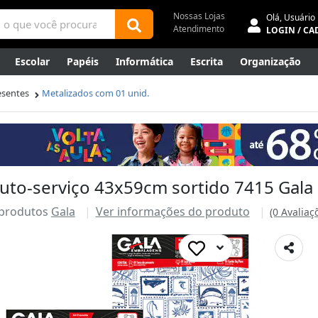
Nossas Lojas
Olá,
Usuário
Atendimento
LOGIN / CA
Escolar
Papéis
Informática
Escrita
Organização
ene
Mídias
Envelopes
Rede
Automação Comercial
esentes
Metalizados com 01 unid.
Canetas Luxo
Outlet
uto-serviço 43x59cm sortido 7415 Gala
 produtos
Gala
Ver informações do produto
(0 Avaliaç