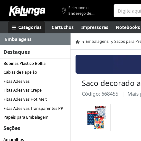
Selecione o
Endereço de entrega
Categorias
Cartuchos
Impressoras
Notebooks
Embalagens
Apresentação
Smartphones
Artes
Gamers
Higi
Embalagens
Sacos para Pr
Destaques
Bobinas Plástico Bolha
Caixas de Papelão
Saco decorado a
Fitas Adesivas
Fitas Adesivas Crepe
Código: 668455
Mais
Fitas Adesivas Hot Melt
Fitas Adesivas Transparentes PP
Papéis para Embalagem
Seções
Amarrilhos