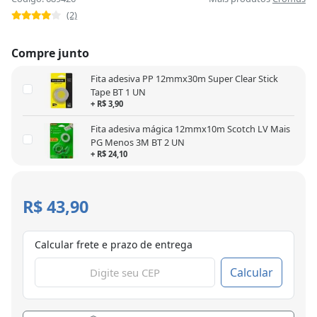
(2)
Compre junto
Fita adesiva PP 12mmx30m Super Clear Stick
Tape BT 1 UN
+ R$ 3,90
Fita adesiva mágica 12mmx10m Scotch LV Mais
PG Menos 3M BT 2 UN
+ R$ 24,10
R$ 43,90
Calcular frete e prazo de entrega
Calcular