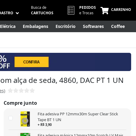
Busca de
PEDIDOS
CARRINHO
DASTRO
CARTUCHOS
e Trocas
Elétrica
Embalagens
Escritório
Softwares
Coffee
Móveis
Eletrônicos
Cuidados Pessoais
Smart Home
com alça de seda, 4860, DAC PT 1 UN
es)
Compre junto
Fita adesiva PP 12mmx30m Super Clear Stick
Tape BT 1 UN
+ R$ 3,90
Fita adesiva mágica 12mmx10m Scotch LV Mais