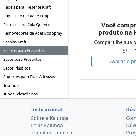
Papéis para Presente Kraft
Papel Tipo Celofane Bopp
Você compr
Pistolas para Cola Quente
produto na 
Removedores de Adesivos Spray
Compartilhe sua 
Sacolas Kraft
gente
Sacolas para Presentes
Sacos para Presentes
Avaliar o p
Sacos Plásticos
Suportes para Fitas Adesivas
Tesouras
Tubos Telescópicos
Institucional
Dúv
Sobre a Kalunga
Como
Lojas Kalunga
Dúvi
Trabalhe Conosco
Pre