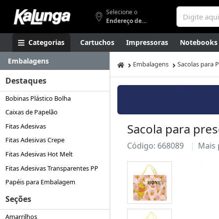
Selecione o
Endereço de entrega
Categorias
Cartuchos
Impressoras
Notebooks
Embalagens
Apresentação
Smartphones
Artes
Gamers
Higi
Embalagens
Sacolas para 
Destaques
Bobinas Plástico Bolha
Caixas de Papelão
Sacola para pres
Fitas Adesivas
Fitas Adesivas Crepe
Código: 668089
Mais
Fitas Adesivas Hot Melt
Fitas Adesivas Transparentes PP
Papéis para Embalagem
Seções
Amarrilhos