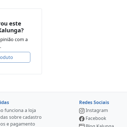
ou este
Kalunga?
opinião com a
.
roduto
idas
Redes Sociais
 funciona a loja
Instagram
das sobre cadastro
Facebook
ços e pagamento
Blog Kalunga