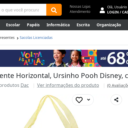
Nossas Lojas
Olá,
Usuário
Atendimento
LOGIN / CA
Escolar
Papéis
Informática
Escrita
Organização
ene
Mídias
Envelopes
Rede
Automação Comercial
Presentes
Sacolas Licenciadas
Canetas Luxo
Outlet
ente Horizontal, Ursinho Pooh Disney, 
 produtos
Dac
Ver informações do produto
(0 Avaliaçõ