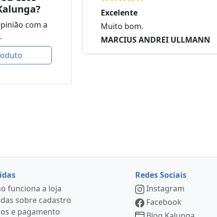
Kalunga?
Excelente
opinião com a
Muito bom.
.
MARCIUS ANDREI ULLMANN
roduto
idas
Redes Sociais
 funciona a loja
Instagram
das sobre cadastro
Facebook
ços e pagamento
Blog Kalunga