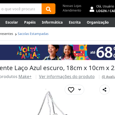
Nossas Lojas
Olá,
Usuário
Atendimento
LOGIN / CA
Escolar
Papéis
Informática
Escrita
Organização
ene
Mídias
Envelopes
Rede
Automação Comercial
Presentes
Sacolas Estampadas
Canetas Luxo
Outlet
sente Laço Azul escuro, 18cm x 10cm x 
 produtos
Make+
Ver informações do produto
(0 Aval