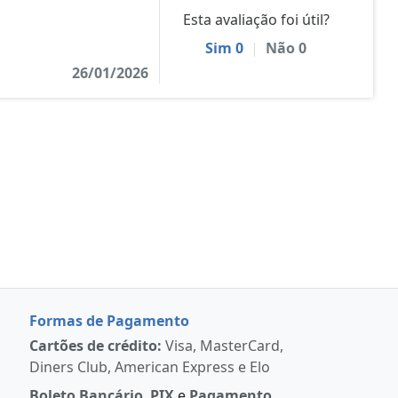
Esta avaliação foi útil?
Sim
0
|
Não
0
26/01/2026
Formas de Pagamento
Cartões de crédito:
Visa, MasterCard,
Diners Club, American Express e Elo
Boleto Bancário
,
PIX
e
Pagamento