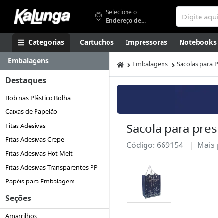
Selecione o
Endereço de entrega
Categorias
Cartuchos
Impressoras
Notebooks
Embalagens
Apresentação
Smartphones
Artes
Gamers
Higi
Embalagens
Sacolas para 
Destaques
Bobinas Plástico Bolha
Caixas de Papelão
Sacola para pre
Fitas Adesivas
Fitas Adesivas Crepe
Código: 669154
Mais
Fitas Adesivas Hot Melt
Fitas Adesivas Transparentes PP
Papéis para Embalagem
Seções
Amarrilhos