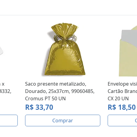
 x
Saco presente metalizado,
Envelope visi
4332,
Dourado, 25x37cm, 99060485,
Cartão Branc
Cromus PT 50 UN
CX 20 UN
R$ 33,70
R$ 18,50
Comprar