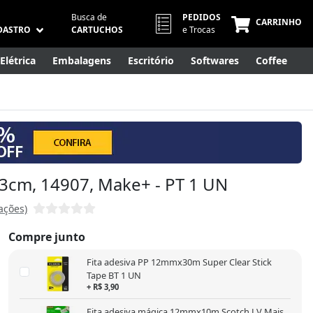
Busca de
PEDIDOS
CARRINHO
DASTRO
CARTUCHOS
e Trocas
Elétrica
Embalagens
Escritório
Softwares
Coffee
Móveis
Eletrônicos
Cuidados Pessoais
Smart Home
23cm, 14907, Make+ - PT 1 UN
iações)
Compre junto
Fita adesiva PP 12mmx30m Super Clear Stick
Tape BT 1 UN
+ R$ 3,90
Fita adesiva mágica 12mmx10m Scotch LV Mais