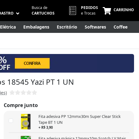
Busca de
PEDIDOS
CARRINHO
DASTRO
CARTUCHOS
e Trocas
Elétrica
Embalagens
Escritório
Softwares
Coffee
Móveis
Eletrônicos
Cuidados Pessoais
Smart Home
s 18545 Yazi PT 1 UN
ões)
Compre junto
Fita adesiva PP 12mmx30m Super Clear Stick
Tape BT 1 UN
+ R$ 3,90
Fita adesiva mágica 12mmx10m Scotch LV Mais