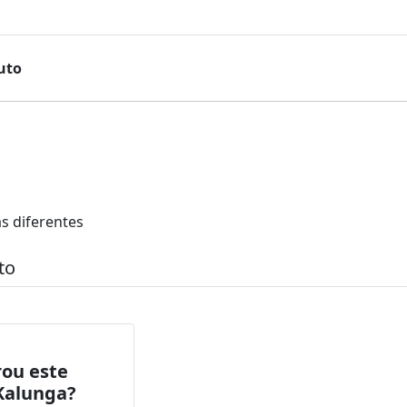
uto
s diferentes
to
ou este
Kalunga?