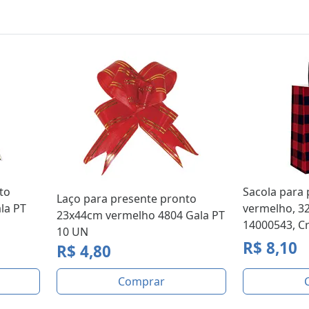
to
Sacola para 
Laço para presente pronto
la PT
vermelho, 3
23x44cm vermelho 4804 Gala PT
14000543, C
10 UN
R$ 8,10
R$ 4,80
Comprar