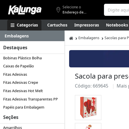
Selecione o
Endereço de entrega
Categorias
Cartuchos
Impressoras
Notebooks
Embalagens
Apresentação
Smartphones
Artes
Gamers
Higi
Embalagens
Sacolas para 
Destaques
Bobinas Plástico Bolha
Caixas de Papelão
Sacola para pre
Fitas Adesivas
Fitas Adesivas Crepe
Código: 669645
Mais
Fitas Adesivas Hot Melt
Fitas Adesivas Transparentes PP
Papéis para Embalagem
Seções
Amarrilhos