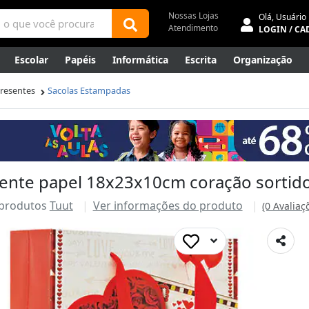
Nossas Lojas
Olá,
Usuário
Atendimento
LOGIN / CA
Escolar
Papéis
Informática
Escrita
Organização
ene
Mídias
Envelopes
Rede
Automação Comercial
Presentes
Sacolas Estampadas
Canetas Luxo
Outlet
sente papel 18x23x10cm coração sortido
 produtos
Tuut
Ver informações do produto
(0 Avaliaç