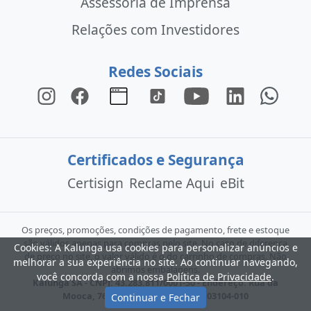
Assessoria de Imprensa
Relações com Investidores
Redes Sociais
Certificados e Segurança
Certisign
Reclame Aqui
eBit
Os preços, promoções, condições de pagamento, frete e estoque
são válidos apenas para compras pelo site. No caso de diferença
Cookies: A Kalunga usa cookies para personalizar anúncios e
de preço no site, o valor válido é o do carrinho de compras. Não
melhorar a sua experiência no site. Ao continuar navegando,
abrimos embalagens.
você concorda com a nossa
Política de Privacidade
.
Kalunga SA - CNPJ: 43.283.811/0001-50 - Endereço: Rua da
Mooca, 766 - São Paulo - SP - CEP: 03104-010
Continuar e Fechar