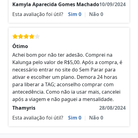
Kamyla Aparecida Gomes Machado
10/09/2024
Esta avaliação foi útil?
Sim
0
|
Não
0
Ótimo
Achei bom por não ter adesão. Comprei na
Kalunga pelo valor de R$5,00. Após a compra, é
necessário entrar no site do Sem Parar para
ativar e escolher um plano. Demora 24 horas
para liberar a TAG; aconselho comprar com
antecedência. Como não ia usar mais, cancelei
após a viagem e não paguei a mensalidade.
Thamyris
28/08/2024
Esta avaliação foi útil?
Sim
0
|
Não
0