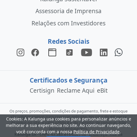
Assessoria de Imprensa
Relações com Investidores
Redes Sociais
Certificados e Segurança
Certisign
Reclame Aqui
eBit
Os preços, promoções, condições de pagamento, frete e estoque
são válidos apenas para compras pelo site. No caso de diferença
Cookies: A Kalunga usa cookies para personalizar anúncios e
de preço no site, o valor válido é o do carrinho de compras. Não
melhorar a sua experiência no site. Ao continuar navegando,
abrimos embalagens.
você concorda com a nossa
Política de Privacidade
.
Kalunga SA - CNPJ: 43.283.811/0001-50 - Endereço: Rua da