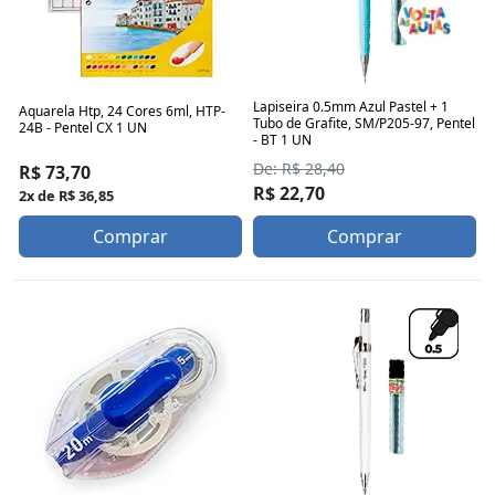
Lapiseira 0.5mm Azul Pastel + 1
Aquarela Htp, 24 Cores 6ml, HTP-
Tubo de Grafite, SM/P205-97, Pentel
24B - Pentel CX 1 UN
- BT 1 UN
De: R$ 28,40
R$ 73,70
R$ 22,70
2x de R$ 36,85
Comprar
Comprar