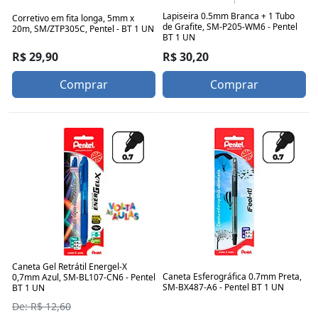
Lapiseira 0.5mm Branca + 1 Tubo
Corretivo em fita longa, 5mm x
de Grafite, SM-P205-WM6 - Pentel
20m, SM/ZTP305C, Pentel - BT 1 UN
BT 1 UN
R$ 29,90
R$ 30,20
Comprar
Comprar
Caneta Gel Retrátil Energel-X
Caneta Esferográfica 0.7mm Preta,
0,7mm Azul, SM-BL107-CN6 - Pentel
SM-BX487-A6 - Pentel BT 1 UN
BT 1 UN
De: R$ 12,60