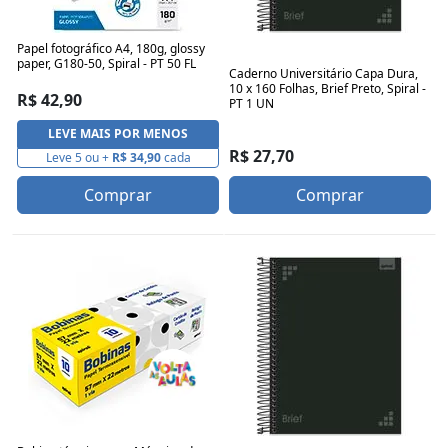
Papel fotográfico A4, 180g, glossy
paper, G180-50, Spiral - PT 50 FL
Caderno Universitário Capa Dura,
10 x 160 Folhas, Brief Preto, Spiral -
R$ 42,90
PT 1 UN
LEVE MAIS POR MENOS
R$ 27,70
Leve 5 ou +
R$ 34,90
cada
Comprar
Comprar