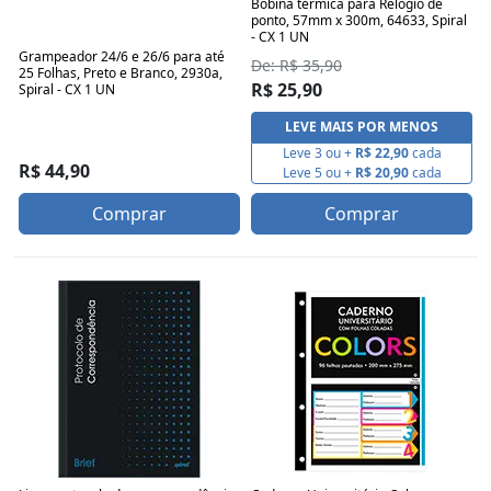
Bobina térmica para Relógio de
ponto, 57mm x 300m, 64633, Spiral
- CX 1 UN
Grampeador 24/6 e 26/6 para até
De: R$ 35,90
25 Folhas, Preto e Branco, 2930a,
R$ 25,90
Spiral - CX 1 UN
LEVE MAIS POR MENOS
Leve 3 ou +
R$ 22,90
cada
R$ 44,90
Leve 5 ou +
R$ 20,90
cada
Comprar
Comprar