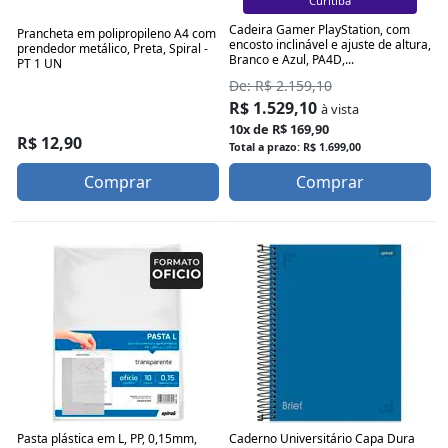
Florianópolis
Cadeira Gamer PlayStation, com
Prancheta em polipropileno A4 com
encosto inclinável e ajuste de altura,
prendedor metálico, Preta, Spiral -
Branco e Azul, PA4D,...
PT 1 UN
De: R$ 2.159,10
R$ 1.529,10
à vista
10x de R$ 169,90
R$ 12,90
Total a prazo: R$ 1.699,00
Comprar
Comprar
Pasta plástica em L, PP, 0,15mm,
Caderno Universitário Capa Dura