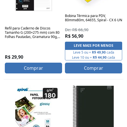
Bobina Térmica para PDV,
80mmx80m, 64655, Spiral - CX 6 UN
Refil para Caderno de Discos
De: R$ 66,90
Tamanho G (200×275 mm) com 80
R$ 56,90
Folhas Pautadas, Gramatura 90g,...
LEVE MAIS POR MENOS
Leve 5 ou +
R$ 49,90
cada
R$ 29,90
Leve 10 ou +
R$ 44,90
cada
Comprar
Comprar