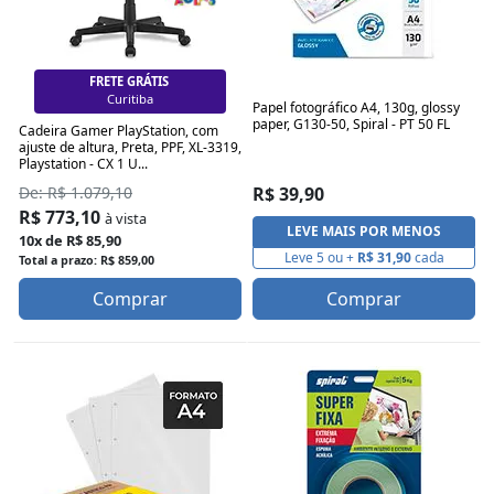
FRETE GRÁTIS
Florianópolis
Papel fotográfico A4, 130g, glossy
paper, G130-50, Spiral - PT 50 FL
Cadeira Gamer PlayStation, com
ajuste de altura, Preta, PPF, XL-3319,
Playstation - CX 1 U...
R$ 39,90
De: R$ 1.079,10
R$ 773,10
à vista
LEVE MAIS POR MENOS
10x de R$ 85,90
Leve 5 ou +
R$ 31,90
cada
Total a prazo: R$ 859,00
Comprar
Comprar