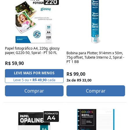
Papel fotográfico A4, 220g, glossy
paper, G220-50, Spiral - PT 50 FL
Bobina para Plotter, 914mm x 50m,
75g offset, Tubete Interno 2, Spiral -
PT 1 BB
R$ 59,90
LEVE MAIS POR MENOS
R$ 99,00
3x de R$ 33,00
Leve 5 ou +
R$ 49,90
cada
Comprar
Comprar