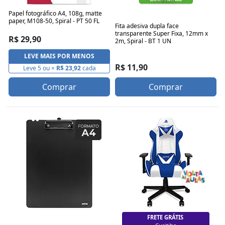
Papel fotográfico A4, 108g, matte
paper, M108-50, Spiral - PT 50 FL
Fita adesiva dupla face
transparente Super Fixa, 12mm x
R$ 29,90
2m, Spiral - BT 1 UN
LEVE MAIS POR MENOS
R$ 11,90
Leve 5 ou +
R$ 23,92
cada
Comprar
Comprar
FRETE GRÁTIS