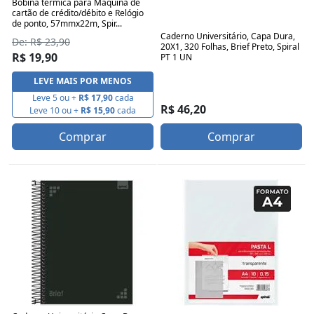
Bobina térmica para Máquina de
cartão de crédito/débito e Relógio
de ponto, 57mmx22m, Spir...
Caderno Universitário, Capa Dura,
De: R$ 23,90
20X1, 320 Folhas, Brief Preto, Spiral
R$ 19,90
PT 1 UN
LEVE MAIS POR MENOS
Leve 5 ou +
R$ 17,90
cada
R$ 46,20
Leve 10 ou +
R$ 15,90
cada
Comprar
Comprar