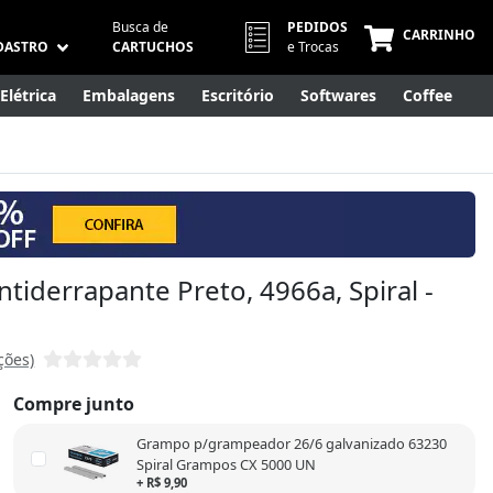
Busca de
PEDIDOS
CARRINHO
DASTRO
CARTUCHOS
e Trocas
Elétrica
Embalagens
Escritório
Softwares
Coffee
Móveis
Eletrônicos
Cuidados Pessoais
Smart Home
tiderrapante Preto, 4966a, Spiral -
ções)
Compre junto
Grampo p/grampeador 26/6 galvanizado 63230
Spiral Grampos CX 5000 UN
+ R$ 9,90