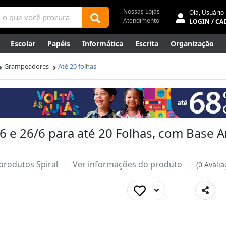
Nossas Lojas
Olá,
Usuário
Atendimento
LOGIN / CA
Escolar
Papéis
Informática
Escrita
Organização
ene
Mídias
Envelopes
Rede
Automação Comercial
Grampeadores
Até 20 folhas
Canetas Luxo
Outlet
e 26/6 para até 20 Folhas, com Base An
 produtos
Spiral
Ver informações do produto
(0 Avalia