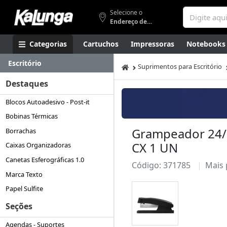
Selecione o
Endereço de entrega
Categorias
Cartuchos
Impressoras
Notebooks
Escritório
Apresentação
Smartphones
Artes
Gamers
Higi
Suprimentos para Escritório
Destaques
Blocos Autoadesivo - Post-it
Bobinas Térmicas
Grampeador 24/6 
Borrachas
CX 1 UN
Caixas Organizadoras
Canetas Esferográficas 1.0
Código: 371785
Mais
Marca Texto
Papel Sulfite
Seções
Agendas - Suportes