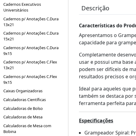
Cadernos Executivos
Descrição
Universitários
Cadernos p/ Anotações C.Dura
13x21
Características do Prod
Cadernos p/ Anotações C.Dura
Apresentamos o Grampead
15x21
capacidade para grampear
Cadernos p/ Anotações C.Dura
9x15
Completamente desenvol
usar e possui uma base 
Cadernos p/ Anotações C.Flex
13x21
podem ser difíceis de m
resultados precisos e or
Cadernos p/ Anotações C.Flex
9x15
Ideal para aqueles que 
Caixas Organizadoras
também se destaca por s
Calculadoras Científicas
ferramenta perfeita par
Calculadoras de Bolso
Calculadoras de Mesa
Especificações
Calculadoras de Mesa com
Bobina
Grampeador Spiral: P