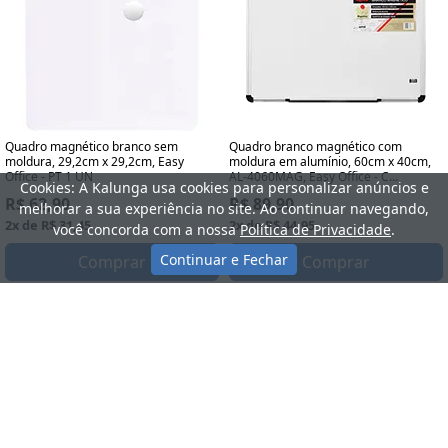
Quadro magnético branco sem
Quadro branco magnético com
moldura, 29,2cm x 29,2cm, Easy
moldura em alumínio, 60cm x 40cm,
Office - PT 1 UN
AL-4060MAG, Easy Office - C...
Cookies: A Kalunga usa cookies para personalizar anúncios e
R$ 62,90
R$ 89,90
melhorar a sua experiência no site. Ao continuar navegando,
2x de R$ 31,45
2x de R$ 44,95
você concorda com a nossa
Política de Privacidade
.
Continuar e Fechar
Comprar
Comprar