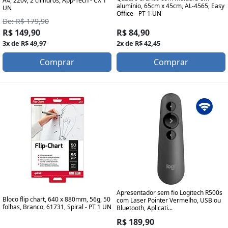
A4, 220v, 2 cilindros, App-Tech - CX 1
alumínio, 65cm x 45cm, AL-4565, Easy
UN
Office - PT 1 UN
De: R$ 179,90
R$ 149,90
R$ 84,90
3x de R$ 49,97
2x de R$ 42,45
Comprar
Comprar
Apresentador sem fio Logitech R500s
Bloco flip chart, 640 x 880mm, 56g, 50
com Laser Pointer Vermelho, USB ou
folhas, Branco, 61731, Spiral - PT 1 UN
Bluetooth, Aplicati...
R$ 189,90