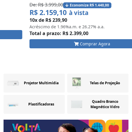
De: R$ 3.999,00
Economize R$ 1.440,00
R$ 2.159,10
à vista
10x de R$ 239,90
Acréscimo de 1.96%a.m. e 26.27% a.a.
Total a prazo: R$ 2.399,00
Comprar Agora
…
Projetor Multimídia
Telas de Projeção
Quadro Branco
Plastificadoras
Magnético Vidro