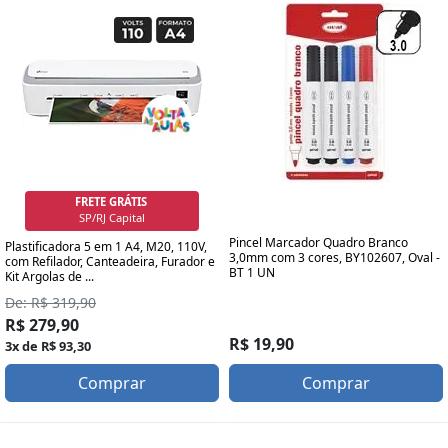
FRETE GRÁTIS
SP/RJ Capital
Pincel Marcador Quadro Branco
Plastificadora 5 em 1 A4, M20, 110V,
3,0mm com 3 cores, BY102607, Oval -
com Refilador, Canteadeira, Furador e
BT 1 UN
Kit Argolas de ...
De: R$ 319,90
R$ 279,90
R$ 19,90
3x de R$ 93,30
Comprar
Comprar