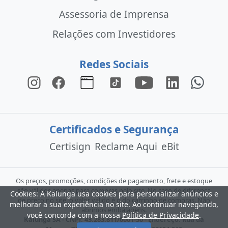
Assessoria de Imprensa
Relações com Investidores
Redes Sociais
Certificados e Segurança
Certisign
Reclame Aqui
eBit
Os preços, promoções, condições de pagamento, frete e estoque
são válidos apenas para compras pelo site. No caso de diferença
Cookies: A Kalunga usa cookies para personalizar anúncios e
de preço no site, o valor válido é o do carrinho de compras. Não
melhorar a sua experiência no site. Ao continuar navegando,
abrimos embalagens.
você concorda com a nossa
Política de Privacidade
.
Kalunga SA - CNPJ: 43.283.811/0001-50 - Endereço: Rua da