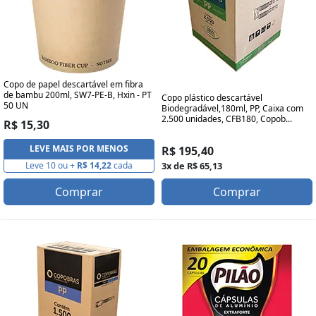
Copo de papel descartável em fibra
de bambu 200ml, SW7-PE-B, Hxin - PT
Copo plástico descartável
50 UN
Biodegradável,180ml, PP, Caixa com
2.500 unidades, CFB180, Copob...
R$ 15,30
LEVE MAIS POR MENOS
R$ 195,40
Leve 10 ou +
R$ 14,22
cada
3x de R$ 65,13
Comprar
Comprar