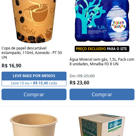
Copo de papel descartável
PREÇO EXCLUSIVO
PARA O SITE
estampado, 110ml, Azevedo - PT 50
UN
Água Mineral sem gás, 1,5L, Pack com
8 unidades, Minalba FD 8 UN
R$ 16,90
De: R$ 29,60
LEVE MAIS POR MENOS
R$ 23,60
Leve 10 ou +
R$ 15,40
cada
Comprar
Comprar