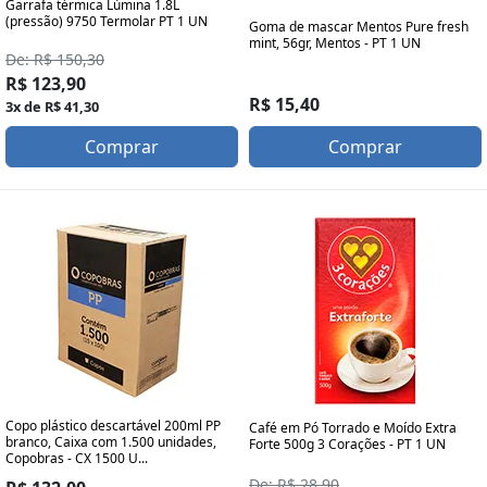
Garrafa térmica Lúmina 1.8L
(pressão) 9750 Termolar PT 1 UN
Goma de mascar Mentos Pure fresh
mint, 56gr, Mentos - PT 1 UN
De: R$ 150,30
R$ 123,90
R$ 15,40
3x de R$ 41,30
Comprar
Comprar
Copo plástico descartável 200ml PP
Café em Pó Torrado e Moído Extra
branco, Caixa com 1.500 unidades,
Forte 500g 3 Corações - PT 1 UN
Copobras - CX 1500 U...
De: R$ 28,90