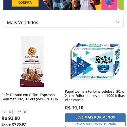
Papel toalha interfolha celulose, 20, x
Café Torrado em Grãos, Espresso
21cm, Folha simples, com 1000 folhas,
Gourmet, 1Kg, 3 Corações - PT 1 UN
Pilar Papéis...
R$ 19,10
De: R$ 125,00
LEVE MAIS POR MENOS
R$ 92,90
3x de R$ 30,97
Leve 5 ou +
R$ 17,19
cada