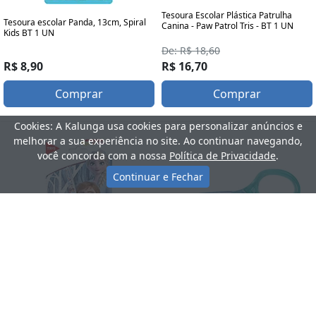
Tesoura Escolar Plástica Patrulha
Tesoura escolar Panda, 13cm, Spiral
Canina - Paw Patrol Tris - BT 1 UN
Kids BT 1 UN
De: R$ 18,60
R$ 8,90
R$ 16,70
Comprar
Comprar
Cookies: A Kalunga usa cookies para personalizar anúncios e
melhorar a sua experiência no site. Ao continuar navegando,
você concorda com a nossa
Política de Privacidade
.
Continuar e Fechar
Tesoura escolar corpo plástico, 12cm,
Tesoura escolar 13cm Frozen Disney
Azul e Verde, Spiral Kids BT 1 UN
679235 Tris BT 1 UN
R$ 6,90
De: R$ 15,80