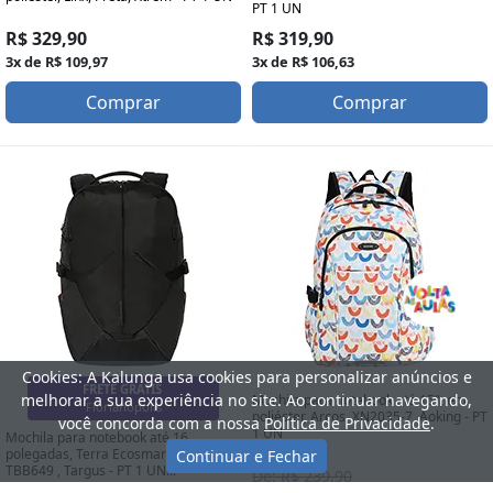
PT 1 UN
R$ 329,90
R$ 319,90
3x de R$ 109,97
3x de R$ 106,63
Comprar
Comprar
Cookies: A Kalunga usa cookies para personalizar anúncios e
FRETE GRÁTIS
melhorar a sua experiência no site. Ao continuar navegando,
Mochila para notebook até 15", em
Porto Alegre
poliéster, Arcos, XN2035-7, Aoking - PT
você concorda com a nossa
Política de Privacidade
.
1 UN
Mochila para notebook até 16
polegadas, Terra Ecosmart, Preto,
Continuar e Fechar
TBB649 , Targus - PT 1 UN...
De: R$ 239,90