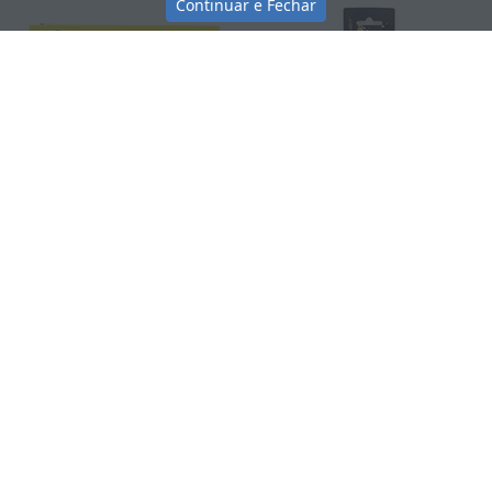
Continuar e Fechar
Tinta guache em pincel 6 cores
Tinta guache 3,8ml, com 6 cores
primárias, 18ml, 7034, Radex - CX 6
Neon, Harry Potter, 72408, Leonora -
UN
BT 1 UN
R$ 10,20
R$ 7,50
Comprar
Comprar