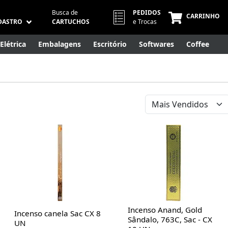
Busca de
PEDIDOS
CARRINHO
DASTRO
CARTUCHOS
e Trocas
Elétrica
Embalagens
Escritório
Softwares
Coffee
Móveis
Eletrônicos
Cuidados Pessoais
Smart Home
Incenso Anand, Gold
Incenso canela Sac CX 8
Sândalo, 763C, Sac - CX
UN