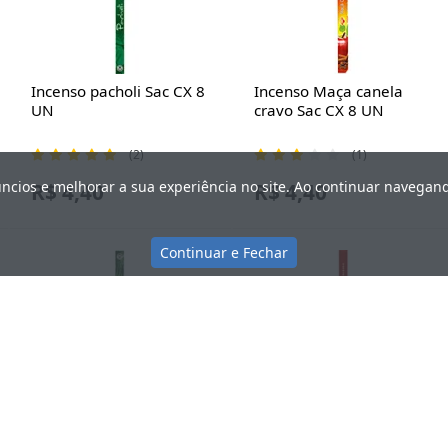
Incenso pacholi Sac CX 8
Incenso Maça canela
UN
cravo Sac CX 8 UN
(2)
(1)
úncios e melhorar a sua experiência no site. Ao continuar navega
R$ 4,40
R$ 4,40
Continuar e Fechar
Incenso citronela Sac CX
Incenso contra inveja e
8 UN
mau olhado Sac CX 8 UN