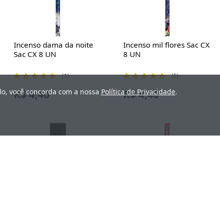
Incenso dama da noite
Incenso mil flores Sac CX
Sac CX 8 UN
8 UN
(1)
(5)
ndo, você concorda com a nossa
Política de Privacidade
.
R$ 4,40
R$ 4,40
Incenso Dharma
Incenso são miguel Sac
Jasmine, 751C, Sac - CX
CX 8 UN