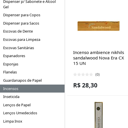
Dispenser p/ Sabonete e Álcool
Gel
Dispenser para Copos
Dispenser para Sacos
Escovas de Dente
Escovas para Limpeza
Escovas Sanitárias
Incenso ambience nikhils
Espanadores
sandalwood Nova Era CX
15 UN
Esponjas
Flanelas
(0)
Guardanapos de Papel
R$ 28,30
Incensos
Inseticida
Lenços de Papel
Lenços Umedecidos
Limpa Inox