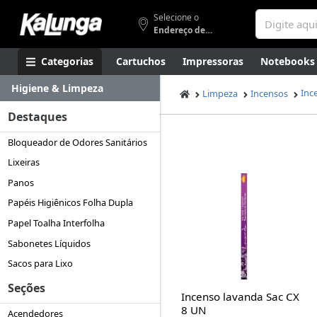
Selecione o
Endereço de entrega
Categorias
Cartuchos
Impressoras
Notebooks
Higiene & Limpeza
Apresentação
Smartphones
Artes
Gamers
Higi
Inc
Limpeza
Incensos
Destaques
Bloqueador de Odores Sanitários
Lixeiras
Panos
Papéis Higiênicos Folha Dupla
Papel Toalha Interfolha
Sabonetes Líquidos
Sacos para Lixo
Seções
Incenso lavanda Sac CX
8 UN
Acendedores