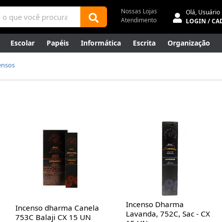
Nossas Lojas
Olá,
Usuário
Atendimento
LOGIN / CA
Escolar
Papéis
Informática
Escrita
Organização
ene
Mídias
Envelopes
Rede
Automação Comercial
ensos
Canetas Luxo
Outlet
Incenso Dharma
Incenso dharma Canela
Lavanda, 752C, Sac - CX
753C Balaji CX 15 UN