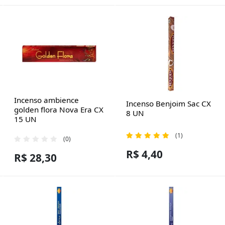
Incenso ambience
Incenso Benjoim Sac CX
golden flora Nova Era CX
8 UN
15 UN
(1)
(0)
R$ 4,40
R$ 28,30