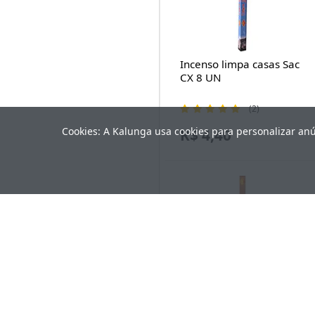
Incenso limpa casas Sac
CX 8 UN
(2)
Cookies: A Kalunga usa cookies para personalizar an
R$ 4,40
Incenso cravo Sac CX 8
UN