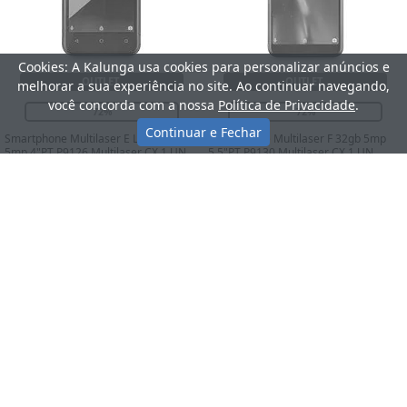
Cookies: A Kalunga usa cookies para personalizar anúncios e
OUTLET
OUTLET
melhorar a sua experiência no site. Ao continuar navegando,
você concorda com a nossa
Política de Privacidade
.
72%
72%
Continuar e Fechar
Smartphone Multilaser E Lite 32gb
Smartphone Multilaser F 32gb 5mp
5mp 4"PT P9126 Multilaser CX 1 UN
5.5"PT P9130 Multilaser CX 1 UN
Produto indisponível.
Produto indisponível.