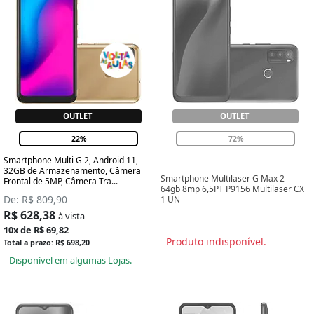
OUTLET
OUTLET
22%
72%
Smartphone Multi G 2, Android 11,
32GB de Armazenamento, Câmera
Smartphone Multilaser G Max 2
Frontal de 5MP, Câmera Tra...
64gb 8mp 6,5PT P9156 Multilaser CX
De: R$ 809,90
1 UN
R$ 628,38
à vista
10x de R$ 69,82
Produto indisponível.
Total a prazo: R$ 698,20
Disponível em algumas Lojas.