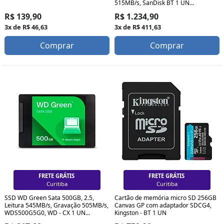
515MB/s, SanDisk BT 1 UN...
R$ 139,90
R$ 1.234,90
3x de R$ 46,63
3x de R$ 411,63
Comprar
Comprar
FRETE GRÁTIS
FRETE GRÁTIS
Curitiba
Curitiba
SSD WD Green Sata 500GB, 2.5,
Cartão de memória micro SD 256GB
Leitura 545MB/s, Gravação 505MB/s,
Canvas GP com adaptador SDCG4,
WDS500G5G0, WD - CX 1 UN...
Kingston - BT 1 UN