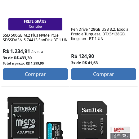
FRETE GRÁTIS
Curitiba
Pen Drive 128GB USB 3.2, Exodia,
Preto e Turquesa, DTXS/128GB,
SSD 500GB M.2 Plus NVMe PCIe
Kingston - BT 1 UN
SDSSDA3N-5 74413 SanDisk BT 1 UN
R$ 1.234,91
à vista
R$ 124,90
3x de R$ 433,30
3x de R$ 41,63
Total a prazo: R$ 1.299,90
Comprar
Comprar