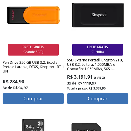
FRETE GRÁTIS
FRETE GRÁTIS
Grande SP/RJ
Curitiba
SSD Externo Portátil Kingston 2TB,
Pen Drive 256 GB USB 3.2, Exodia,
USB 3.2, Leitura: 1.050MB/s e
Preto e Laranja, DTXS, Kingston - BT 1
Gravação: 1.050MB/s, SXS1...
UN
R$ 3.191,91
à vista
R$ 284,90
3x de R$ 1119,97
3x de R$ 94,97
Total a prazo: R$ 3.359,90
Comprar
Comprar