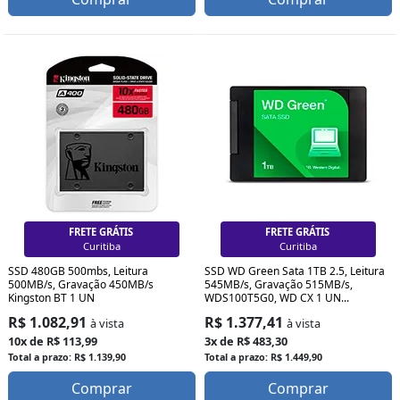
FRETE GRÁTIS
FRETE GRÁTIS
Curitiba
Curitiba
SSD 480GB 500mbs, Leitura
SSD WD Green Sata 1TB 2.5, Leitura
500MB/s, Gravação 450MB/s
545MB/s, Gravação 515MB/s,
Kingston BT 1 UN
WDS100T5G0, WD CX 1 UN...
R$ 1.082,91
R$ 1.377,41
à vista
à vista
10x de R$ 113,99
3x de R$ 483,30
Total a prazo: R$ 1.139,90
Total a prazo: R$ 1.449,90
Comprar
Comprar