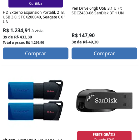
Curitiba
Pen Drive 64gb USB 3.1 U Fit
HD Externo Expansion Portátil, 2TB,
SDCZ430-06 SanDisk BT 1 UN
USB 3.0, STGX200040, Seagate CX 1
UN
R$ 1.234,91
à vista
R$ 147,90
3x de R$ 433,30
3x de R$ 49,30
Total a prazo: R$ 1.299,90
Comprar
Comprar
FRETE GRÁTIS
Grande SP/RJ