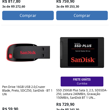
R$ 817,80
R$ 759,90
3x de R$ 272,60
3x de R$ 253,30
Comprar
Comprar
FRETE GRÁTIS
Curitiba
Pen Drive 16GB USB 2.0,Cruzer
SSD 250GB Plus Sata 3, 2.5, SDSSDA-
Blade, Preto, SDCZ50, SanDisk - BT 1
250, Leitura 240MB/s, Gravação
UN
150MB/s, SanDisk BT 1 UN...
R$ 729,90
R$ 59,90
3x de R$ 243,30