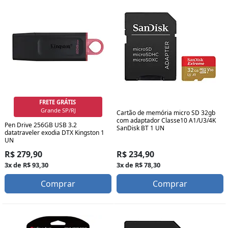
FRETE GRÁTIS
Grande SP/RJ
Cartão de memória micro SD 32gb
com adaptador Classe10 A1/U3/4K
Pen Drive 256GB USB 3.2
SanDisk BT 1 UN
datatraveler exodia DTX Kingston 1
UN
R$ 279,90
R$ 234,90
3x de R$ 93,30
3x de R$ 78,30
Comprar
Comprar