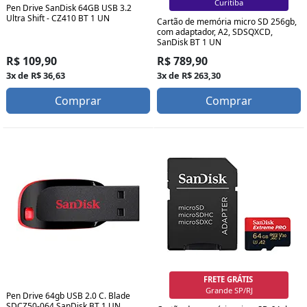
Curitiba
Pen Drive SanDisk 64GB USB 3.2
Ultra Shift - CZ410 BT 1 UN
Cartão de memória micro SD 256gb,
com adaptador, A2, SDSQXCD,
SanDisk BT 1 UN
R$ 109,90
R$ 789,90
3x de R$ 36,63
3x de R$ 263,30
Comprar
Comprar
FRETE GRÁTIS
Grande SP/RJ
Pen Drive 64gb USB 2.0 C. Blade
SDCZ50-064 SanDisk BT 1 UN