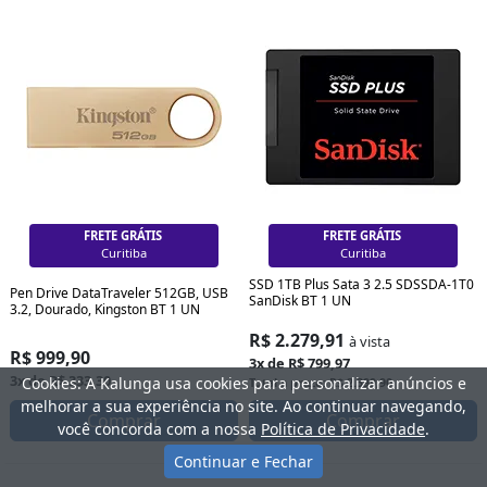
FRETE GRÁTIS
FRETE GRÁTIS
Curitiba
Curitiba
SSD 1TB Plus Sata 3 2.5 SDSSDA-1T0
Pen Drive DataTraveler 512GB, USB
SanDisk BT 1 UN
3.2, Dourado, Kingston BT 1 UN
R$ 2.279,91
à vista
R$ 999,90
3x de R$ 799,97
3x de R$ 333,30
Cookies: A Kalunga usa cookies para personalizar anúncios e
Total a prazo: R$ 2.399,90
melhorar a sua experiência no site. Ao continuar navegando,
Comprar
Comprar
você concorda com a nossa
Política de Privacidade
.
Continuar e Fechar