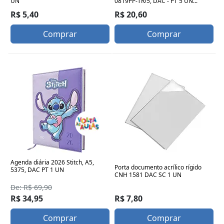
UN
0819PP-TR/5, DAC - PT 5 UN...
R$ 5,40
R$ 20,60
Comprar
Comprar
Agenda diária 2026 Stitch, A5,
Porta documento acrílico rígido
5375, DAC PT 1 UN
CNH 1581 DAC SC 1 UN
De: R$ 69,90
R$ 34,95
R$ 7,80
Comprar
Comprar