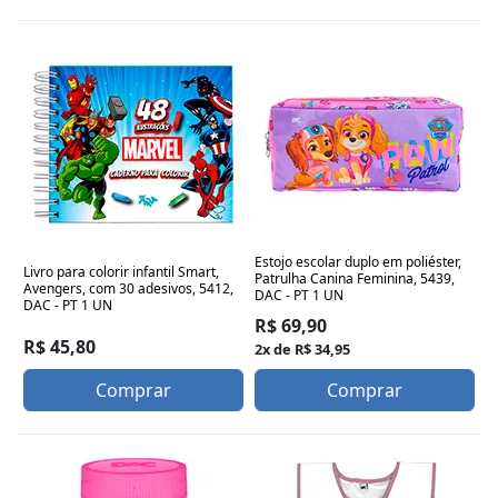
Estojo escolar duplo em poliéster,
Livro para colorir infantil Smart,
Patrulha Canina Feminina, 5439,
Avengers, com 30 adesivos, 5412,
DAC - PT 1 UN
DAC - PT 1 UN
R$ 69,90
R$ 45,80
2x de R$ 34,95
Comprar
Comprar