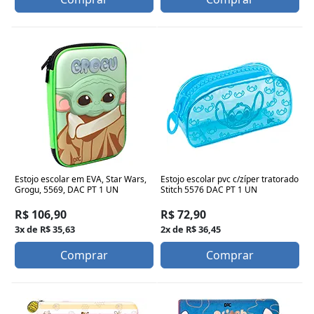
Estojo escolar em EVA, Star Wars,
Estojo escolar pvc c/zíper tratorado
Grogu, 5569, DAC PT 1 UN
Stitch 5576 DAC PT 1 UN
R$ 106,90
R$ 72,90
3x de R$ 35,63
2x de R$ 36,45
Comprar
Comprar