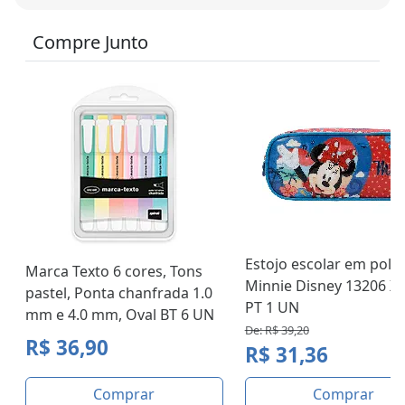
Compre Junto
Estojo escolar em polié
Marca Texto 6 cores, Tons
Minnie Disney 13206 X
pastel, Ponta chanfrada 1.0
PT 1 UN
mm e 4.0 mm, Oval BT 6 UN
De: R$ 39,20
R$ 36,90
R$ 31,36
Comprar
Comprar