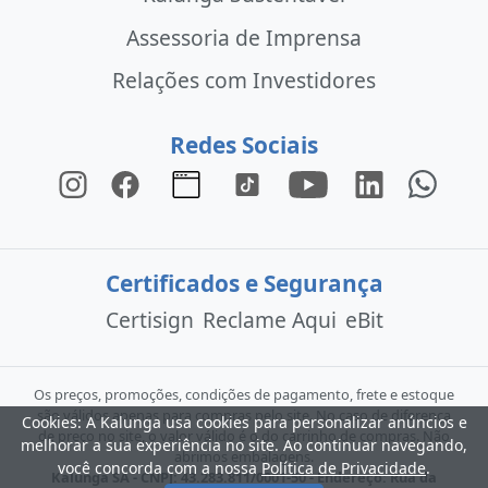
Assessoria de Imprensa
Relações com Investidores
Redes Sociais
Certificados e Segurança
Certisign
Reclame Aqui
eBit
Os preços, promoções, condições de pagamento, frete e estoque
são válidos apenas para compras pelo site. No caso de diferença
Cookies: A Kalunga usa cookies para personalizar anúncios e
de preço no site, o valor válido é o do carrinho de compras. Não
melhorar a sua experiência no site. Ao continuar navegando,
abrimos embalagens.
você concorda com a nossa
Política de Privacidade
.
Kalunga SA - CNPJ: 43.283.811/0001-50 - Endereço: Rua da