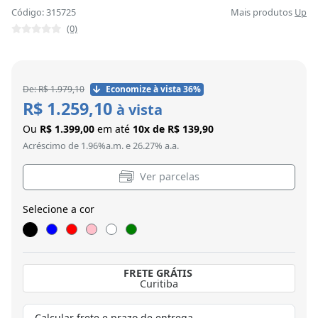
Código: 315725
Mais produtos
Up
(0)
De: R$ 1.979,10
Economize à vista 36%
R$ 1.259,10
à vista
Ou
R$ 1.399,00
em até
10x de R$ 139,90
Acréscimo de 1.96%a.m. e 26.27% a.a.
Ver parcelas
Selecione a cor
FRETE GRÁTIS
Curitiba
Calcular frete e prazo de entrega