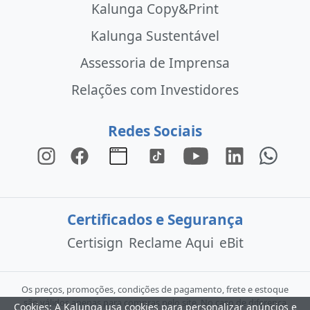
Kalunga Copy&Print
Kalunga Sustentável
Assessoria de Imprensa
Relações com Investidores
Redes Sociais
Certificados e Segurança
Certisign
Reclame Aqui
eBit
Os preços, promoções, condições de pagamento, frete e estoque
são válidos apenas para compras pelo site. No caso de diferença
Cookies: A Kalunga usa cookies para personalizar anúncios e