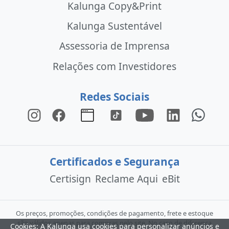
Kalunga Copy&Print
Kalunga Sustentável
Assessoria de Imprensa
Relações com Investidores
Redes Sociais
Certificados e Segurança
Certisign
Reclame Aqui
eBit
Os preços, promoções, condições de pagamento, frete e estoque
são válidos apenas para compras pelo site. No caso de diferença
Cookies: A Kalunga usa cookies para personalizar anúncios e