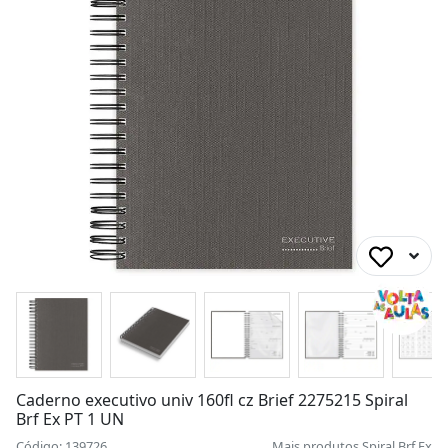
Caderno executivo univ 160fl cz Brief 2275215 Spiral
Brf Ex PT 1 UN
Código: 139726
Mais produtos
Spiral Brf Ex