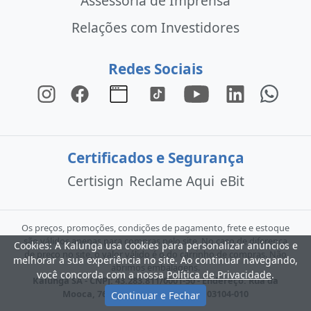
Assessoria de Imprensa
Relações com Investidores
Redes Sociais
Certificados e Segurança
Certisign
Reclame Aqui
eBit
Os preços, promoções, condições de pagamento, frete e estoque
são válidos apenas para compras pelo site. No caso de diferença
Cookies: A Kalunga usa cookies para personalizar anúncios e
de preço no site, o valor válido é o do carrinho de compras. Não
melhorar a sua experiência no site. Ao continuar navegando,
abrimos embalagens.
você concorda com a nossa
Política de Privacidade
.
Kalunga SA - CNPJ: 43.283.811/0001-50 - Endereço: Rua da
Mooca, 766 - São Paulo - SP - CEP: 03104-010
Continuar e Fechar