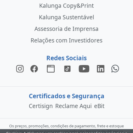
Kalunga Copy&Print
Kalunga Sustentável
Assessoria de Imprensa
Relações com Investidores
Redes Sociais
Certificados e Segurança
Certisign
Reclame Aqui
eBit
Os preços, promoções, condições de pagamento, frete e estoque
são válidos apenas para compras pelo site. No caso de diferença